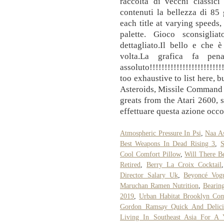
raccolta di vecchi classici
contenuti la bellezza di 85
each title at varying speeds,
palette. Gioco sconsigli
dettagliato.Il bello e che
volta.La grafica fa pena...
assoluto!!!!!!!!!!!!!!!!!!!!!!!
too exhaustive to list here, 
Asteroids, Missile Command
greats from the Atari 2600, 
effettuare questa azione occor
Atmospheric Pressure In Psi
,
Naa A
Best Weapons In Dead Rising 3
,
S
Cool Comfort Pillow
,
Will There B
Retired
,
Berry La Croix Cocktail
Director Salary Uk
,
Beyoncé Vog
Maruchan Ramen Nutrition
,
Bearin
2019
,
Urban Habitat Brooklyn Com
Gordon Ramsay Quick And Delici
Living In Southeast Asia For A 