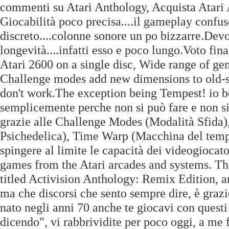
commenti su Atari Anthology, Acquista Atari A
Giocabilità poco precisa....il gameplay confus
discreto....colonne sonore un po bizzarre.Dev
longevità....infatti esso e poco lungo.Voto fi
Atari 2600 on a single disc, Wide range of ge
Challenge modes add new dimensions to old-sch
don't work.The exception being Tempest! io b
semplicemente perche non si può fare e non si
grazie alle Challenge Modes (Modalità Sfida)
Psichedelica), Time Warp (Macchina del temp
spingere al limite le capacità dei videogiocat
games from the Atari arcades and systems. T
titled Activision Anthology: Remix Edition, 
ma che discorsi che sento sempre dire, è grazie
nato negli anni 70 anche te giocavi con questi g
dicendo", vi rabbrividite per poco oggi, a me f