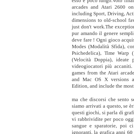
esso e poco lungo.Voto fina
arcades and Atari 2600 on
including Sport, Driving, A
dimensions to old-school fav
just don't work.The excepti
pur amando il genere sempli
deve fare ! Ogni gioco acquis
Modes (Modalità Sfida), co
Psichedelica), Time Warp
(Velocità Doppia), ideate 
videogiocatori più accaniti
games from the Atari arcad
and Mac OS X versions ar
Edition, and include the mos
ma che discorsi che sento s
siamo arrivati a questo, se è
questi giochi, si parla di gra
vi rabbrividite per poco ogg
sangue e sparatorie, poi c
ignoranti. la grafica anni 60