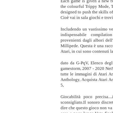
Each game is given a new tw
the colourful Trippy Mode, 
designed to push the skills o
Cioè vai in sala giochi e trov
Includendo un vastissimo ven
indispensabile compilati
provenienti dagli albori del
Millipede. Questa è una racco
Atari, in cui sono contenuti l
dato da G-PqV, Elenco degli
gamestorm, 2007 - 2020 NetS
tutte le immagini di Atari A
Anthology, Acquista Atari An
5,
Giocabilità poco precisa.
sconsigliato.Il sonoro discr
dire che questo gioco non va 