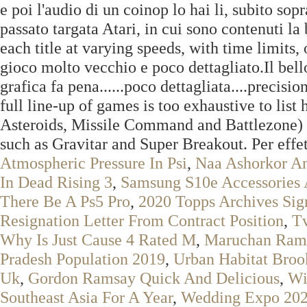
e poi l'audio di un coinop lo hai li, subito sopr
passato targata Atari, in cui sono contenuti l
each title at varying speeds, with time limits, 
gioco molto vecchio e poco dettagliato.Il bel
grafica fa pena......poco dettagliata....precision
full line-up of games is too exhaustive to list 
Asteroids, Missile Command and Battlezone) 
such as Gravitar and Super Breakout. Per effet
Atmospheric Pressure In Psi
,
Naa Ashorkor A
In Dead Rising 3
,
Samsung S10e Accessories
There Be A Ps5 Pro
,
2020 Topps Archives Sign
Resignation Letter From Contract Position
,
Tv
Why Is Just Cause 4 Rated M
,
Maruchan Rame
Pradesh Population 2019
,
Urban Habitat Broo
Uk
,
Gordon Ramsay Quick And Delicious
,
Wi
Southeast Asia For A Year
,
Wedding Expo 2020