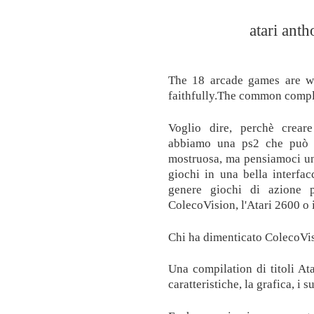
atari ant
The 18 arcade games are wo
faithfully.The common complai
Voglio dire, perchè crea
abbiamo una ps2 che può r
mostruosa, ma pensiamoci un
giochi in una bella interfa
genere giochi di azione 
ColecoVision, l'Atari 2600 o
Chi ha dimenticato ColecoVis
Una compilation di titoli At
caratteristiche, la grafica, i s