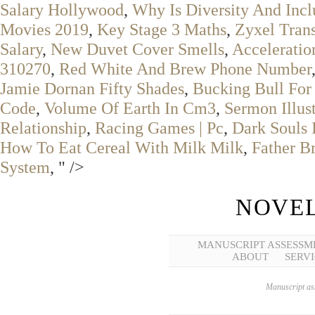
Salary Hollywood
,
Why Is Diversity And Inc
Movies 2019
,
Key Stage 3 Maths
,
Zyxel Tran
Salary
,
New Duvet Cover Smells
,
Acceleratio
310270
,
Red White And Brew Phone Number
Jamie Dornan Fifty Shades
,
Bucking Bull For
Code
,
Volume Of Earth In Cm3
,
Sermon Illus
Relationship
,
Racing Games | Pc
,
Dark Souls 
How To Eat Cereal With Milk Milk
,
Father B
System
, " />
NOVEL
MANUSCRIPT ASSESSM
ABOUT
SERVI
Manuscript ass