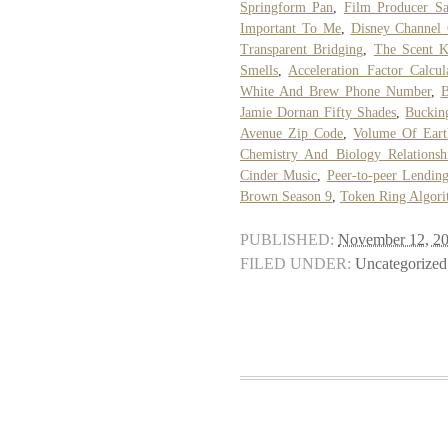
Springform Pan
,
Film Producer S
Important To Me
,
Disney Channel 
Transparent Bridging
,
The Scent K
Smells
,
Acceleration Factor Calcul
White And Brew Phone Number
,
B
Jamie Dornan Fifty Shades
,
Buckin
Avenue Zip Code
,
Volume Of Ear
Chemistry And Biology Relationsh
Cinder Music
,
Peer-to-peer Lendin
Brown Season 9
,
Token Ring Algori
PUBLISHED:
November 12, 2
FILED UNDER:
Uncategorized