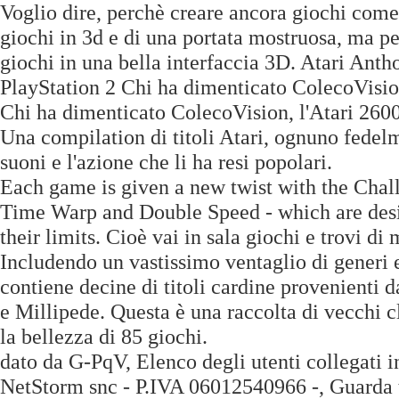
Voglio dire, perchè creare ancora giochi com
giochi in 3d e di una portata mostruosa, ma 
giochi in una bella interfaccia 3D. Atari Anth
PlayStation 2 Chi ha dimenticato ColecoVisio
Chi ha dimenticato ColecoVision, l'Atari 26
Una compilation di titoli Atari, ognuno fedelme
suoni e l'azione che li ha resi popolari.
Each game is given a new twist with the Chal
Time Warp and Double Speed - which are desig
their limits. Cioè vai in sala giochi e trovi di
Includendo un vastissimo ventaglio di generi e
contiene decine di titoli cardine provenienti 
e Millipede. Questa è una raccolta di vecchi cl
la bellezza di 85 giochi.
dato da G-PqV, Elenco degli utenti collegati
NetStorm snc - P.IVA 06012540966 -, Guarda tu