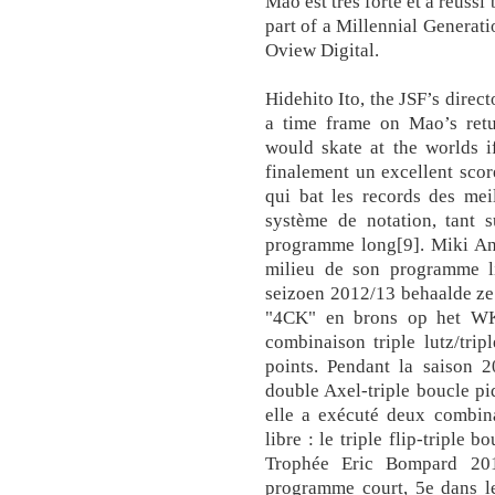
Mao est très forte et a réus
part of a Millennial Generat
Oview Digital.
Hidehito Ito, the JSF’s direct
a time frame on Mao’s ret
would skate at the worlds if
finalement un excellent scor
qui bat les records des mei
système de notation, tant 
programme long[9]. Miki An
milieu de son programme li
seizoen 2012/13 behaalde ze 
"4CK" en brons op het WK
combinaison triple lutz/trip
points. Pendant la saison 2
double Axel-triple boucle pi
elle a exécuté deux combina
libre : le triple flip-triple b
Trophée Eric Bompard 20
programme court, 5e dans le