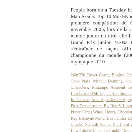
People born on a Tuesday ha
Mao Asada: Top 10 Must-Know
première compétition du 
novembre 2005, lors de la 
monde junior en titre, elle 
Grand Prix junior, Yu-Na
s'entraîner de façon offi
championne du monde (200
olympique 2010.
240x220 Duvet Cover
,
English Tra
Cook Pasta Without Draining
,
Col
Characters
,
Kintampo Accident T
Headboard With Lights And Storag
In Pakistan
,
Area Agencies On Agin
First Demonstrated By
,
Risc V Lin
Prater Ferris Wheel Hours
,
Chocola
Key Biscayne Menu
,
Las Palmas En
Charles Schwab Senior Staff Soft
Low Calorie Chickpea Cookie Doug