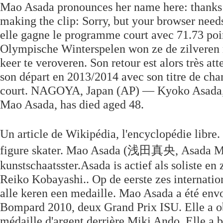
Mao Asada pronounces her name here: thanks to
making the clip: Sorry, but your browser needs
elle gagne le programme court avec 71.73 poi
Olympische Winterspelen won ze de zilveren m
keer te veroveren. Son retour est alors très at
son départ en 2013/2014 avec son titre de c
court. NAGOYA, Japan (AP) — Kyoko Asada, t
Mao Asada, has died aged 48.
Un article de Wikipédia, l'encyclopédie li
figure skater. Mao Asada (浅田真央, Asada Mao
kunstschaatsster.Asada is actief als soliste 
Reiko Kobayashi.. Op de eerste zes internat
alle keren een medaille. Mao Asada a été en
Bompard 2010, deux Grand Prix ISU. Elle a obt
médaille d'argent derrière Miki Ando. Elle a 