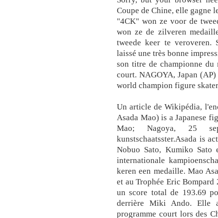
Coupe de Chine, elle gagne l
"4CK" won ze voor de tweed
won ze de zilveren medaille
tweede keer te veroveren. S
laissé une très bonne impres
son titre de championne du
court. NAGOYA, Japan (AP) 
world champion figure skater
Un article de Wikipédia, l
Asada Mao) is a Japanese 
Mao; Nagoya, 25 sep
kunstschaatsster.Asada is act
Nobuo Sato, Kumiko Sato e
internationale kampioensc
keren een medaille. Mao As
et au Trophée Eric Bompard 
un score total de 193.69 po
derrière Miki Ando. Elle
programme court lors des C