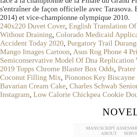
face à la championne de la Finale du Grand P
s'entraîner de façon officielle avec Tarasova.
2014) et vice-championne olympique 2010.
240x220 Duvet Cover
,
English Translation Of
Without Draining
,
Colorado Medicaid Applica
Accident Today 2020
,
Purgatory Trail Durang
Mango Images Cartoon
,
Asus Rog Phone 4 Pri
Semiconservative Model Of Dna Replication 
2019 Topps Chrome Blaster Box Odds
,
Prater
Coconut Filling Mix
,
Piononos Key Biscayne
Bavarian Cream Cake
,
Charles Schwab Senior
Instagram
,
Low Calorie Chickpea Cookie Do
NOVEL
MANUSCRIPT ASSESSM
ABOUT
SERVI