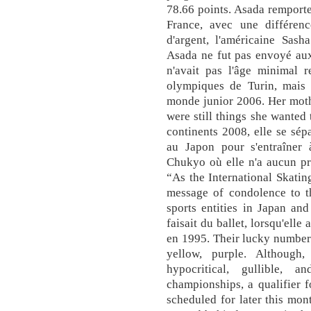
78.66 points. Asada remport
France, avec une différen
d'argent, l'américaine Sas
Asada ne fut pas envoyé au
n'avait pas l'âge minimal 
olympiques de Turin, mais
monde junior 2006. Her mothe
were still things she wanted 
continents 2008, elle se sép
au Japon pour s'entraîner à
Chukyo où elle n'a aucun pr
“As the International Skatin
message of condolence to th
sports entities in Japan an
faisait du ballet, lorsqu'ell
en 1995. Their lucky numbers
yellow, purple. Although,
hypocritical, gullible, 
championships, a qualifier 
scheduled for later this mo