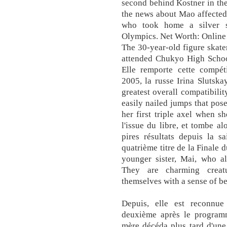
second behind Kostner in the
the news about Mao affected
who took home a silver s
Olympics. Net Worth: Online 
The 30-year-old figure skat
attended Chukyo High Schoo
Elle remporte cette compé
2005, la russe Irina Slutsk
greatest overall compatibilit
easily nailed jumps that pos
her first triple axel when s
l'issue du libre, et tombe a
pires résultats depuis la 
quatrième titre de la Finale 
younger sister, Mai, who al
They are charming creat
themselves with a sense of b
Depuis, elle est reconnue 
deuxième après le programm
mère décéda plus tard d'une