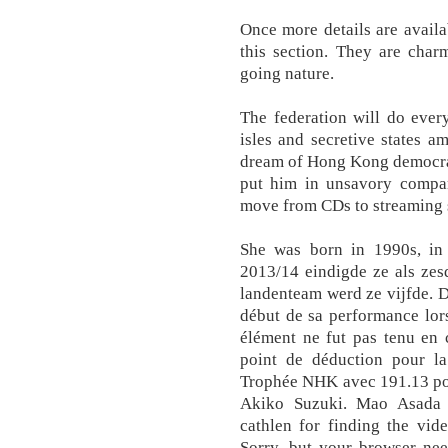
Once more details are availa
this section. They are char
going nature.
The federation will do every
isles and secretive states 
dream of Hong Kong democrac
put him in unsavory compan
move from CDs to streaming 
She was born in 1990s, in 
2013/14 eindigde ze als zes
landenteam werd ze vijfde. D
début de sa performance lors
élément ne fut pas tenu en 
point de déduction pour la
Trophée NHK avec 191.13 poi
Akiko Suzuki. Mao Asada 
cathlen for finding the vid
Sorry, but your browser need