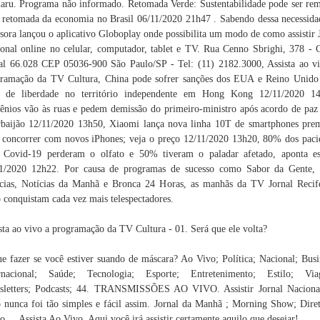
aru. Programa não informado. Retomada Verde: Sustentabilidade pode ser re
 retomada da economia no Brasil 06/11/2020 21h47 . Sabendo dessa necessida
sora lançou o aplicativo Globoplay onde possibilita um modo de como assistir 
onal online no celular, computador, tablet e TV. Rua Cenno Sbrighi, 378 - 
al 66.028 CEP 05036-900 São Paulo/SP - Tel: (11) 2182.3000, Assista ao v
ramação da TV Cultura, China pode sofrer sanções dos EUA e Reino Unido
ta de liberdade no território independente em Hong Kong 12/11/2020 14
nios vão às ruas e pedem demissão do primeiro-ministro após acordo de pa
baijão 12/11/2020 13h50, Xiaomi lança nova linha 10T de smartphones pr
 concorrer com novos iPhones; veja o preço 12/11/2020 13h20, 80% dos paci
Covid-19 perderam o olfato e 50% tiveram o paladar afetado, aponta e
11/2020 12h22. Por causa de programas de sucesso como Sabor da Gente,
cias, Notícias da Manhã e Bronca 24 Horas, as manhãs da TV Jornal Reci
 conquistam cada vez mais telespectadores.
sta ao vivo a programação da TV Cultura - 01. Será que ele volta?
e fazer se você estiver suando de máscara? Ao Vivo; Política; Nacional; Busi
ernacional; Saúde; Tecnologia; Esporte; Entretenimento; Estilo; Via
sletters; Podcasts; 44. TRANSMISSÕES AO VIVO. Assistir Jornal Naciona
 nunca foi tão simples e fácil assim. Jornal da Manhã ; Morning Show; Dire
o ... Assista Ao Vivo. Aqui você irá assistir certamente aquilo que desejar!.