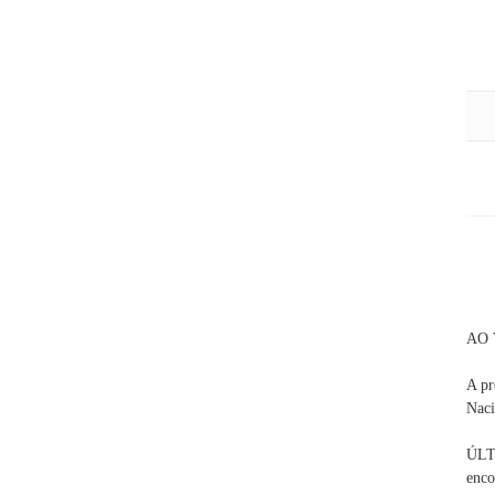
AO 
A pr
Naci
ÚLT
enco