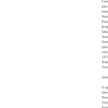
Caru
para
emis
Naci
Post
prog
fal
Armê
Azer
para
com 
12/
Notí
Vivo
Assi
O qu
Int
New
Vivo
Pont