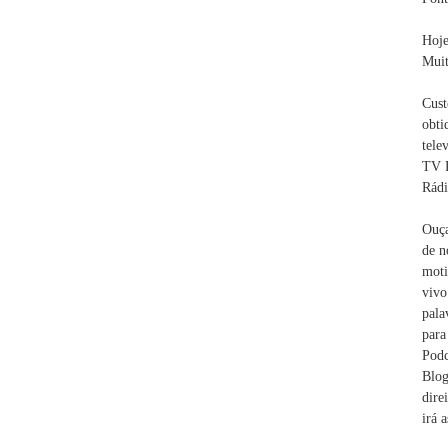
Hoje
Muit
Cust
obti
tele
TV R
Rádi
Ouça
de n
moti
vivo
pala
para
Pod
Blog
dire
irá 