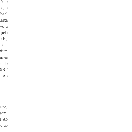
médio
de, a
Jonal
Caixa
ivo a
 pela
h10,
z com
emium
entes
studo
 SBT
fe Ao
ness;
gem;
l Ao
to ao