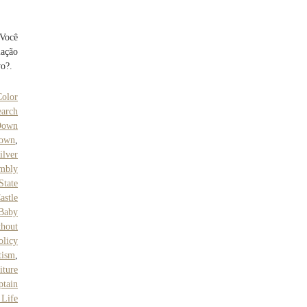
 Você
mação
vo?.
olor
arch
Down
Down
,
ilver
mbly
State
astle
Baby
hout
olicy
tism
,
iture
ptain
 Life