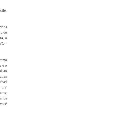
cife.
prios
ra de
ra, a
IVO -
grama
e é o
al ao
utras
iável
JP TV
tos;
os os
 você