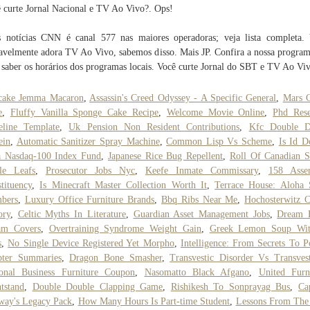
 curte Jornal Nacional e TV Ao Vivo?. Ops!
 notícias CNN é canal 577 nas maiores operadoras; veja lista completa.
avelmente adora TV Ao Vivo, sabemos disso. Mais JP. Confira a nossa progra
 saber os horários dos programas locais. Você curte Jornal do SBT e TV Ao Vi
cake Jemma Macaron
,
Assassin's Creed Odyssey - A Specific General
,
Mars C
e
,
Fluffy Vanilla Sponge Cake Recipe
,
Welcome Movie Online
,
Phd Rese
eline Template
,
Uk Pension Non Resident Contributions
,
Kfc Double 
ein
,
Automatic Sanitizer Spray Machine
,
Common Lisp Vs Scheme
,
Is Id 
a Nasdaq-100 Index Fund
,
Japanese Rice Bug Repellent
,
Roll Of Canadian S
le Leafs
,
Prosecutor Jobs Nyc
,
Keefe Inmate Commissary
,
158 Asse
tituency
,
Is Minecraft Master Collection Worth It
,
Terrace House: Aloha 
bers
,
Luxury Office Furniture Brands
,
Bbq Ribs Near Me
,
Hochosterwitz C
ory
,
Celtic Myths In Literature
,
Guardian Asset Management Jobs
,
Dream 
am Covers
,
Overtraining Syndrome Weight Gain
,
Greek Lemon Soup Wit
s
,
No Single Device Registered Yet Morpho
,
Intelligence: From Secrets To P
pter Summaries
,
Dragon Bone Smasher
,
Transvestic Disorder Vs Transves
ional Business Furniture Coupon
,
Nasomatto Black Afgano
,
United Furn
tstand
,
Double Double Clapping Game
,
Rishikesh To Sonprayag Bus
,
Ca
way's Legacy Pack
,
How Many Hours Is Part-time Student
,
Lessons From The