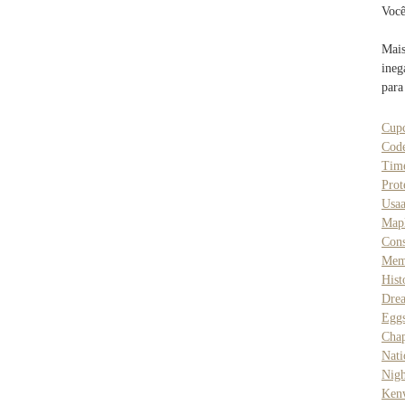
Você
Mais
ineg
para
Cup
Cod
Tim
Prot
Usa
Map
Cons
Mem
Hist
Dre
Egg
Cha
Nat
Nigh
Ken