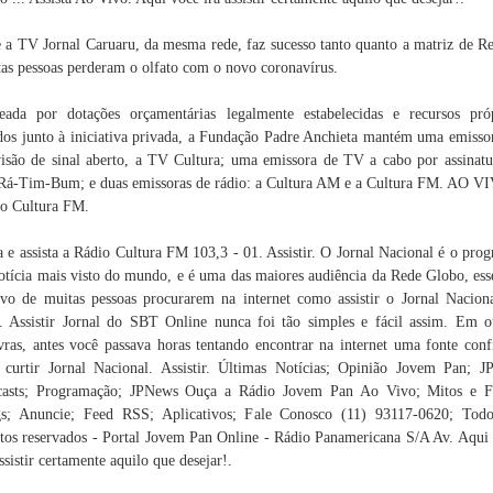
 a TV Jornal Caruaru, da mesma rede, faz sucesso tanto quanto a matriz de Re
as pessoas perderam o olfato com o novo coronavírus.
eada por dotações orçamentárias legalmente estabelecidas e recursos pró
dos junto à iniciativa privada, a Fundação Padre Anchieta mantém uma emisso
visão de sinal aberto, a TV Cultura; uma emissora de TV a cabo por assinatu
á-Tim-Bum; e duas emissoras de rádio: a Cultura AM e a Cultura FM. AO V
o Cultura FM.
 e assista a Rádio Cultura FM 103,3 - 01. Assistir. O Jornal Nacional é o pro
otícia mais visto do mundo, e é uma das maiores audiência da Rede Globo, ess
vo de muitas pessoas procurarem na internet como assistir o Jornal Nacion
. Assistir Jornal do SBT Online nunca foi tão simples e fácil assim. Em o
vras, antes você passava horas tentando encontrar na internet uma fonte conf
 curtir Jornal Nacional. Assistir. Últimas Notícias; Opinião Jovem Pan; 
casts; Programação; JPNews Ouça a Rádio Jovem Pan Ao Vivo; Mitos e Fa
s; Anuncie; Feed RSS; Aplicativos; Fale Conosco (11) 93117-0620; Tod
itos reservados - Portal Jovem Pan Online - Rádio Panamericana S/A Av. Aqui
assistir certamente aquilo que desejar!.