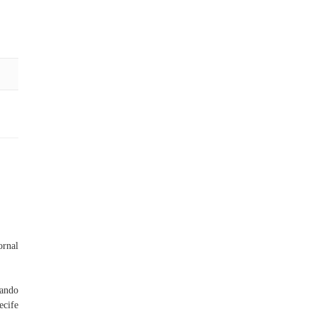
ornal
ando
ecife