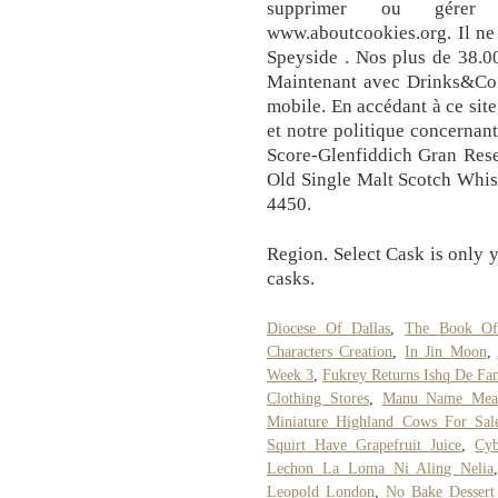
supprimer ou gérer 
www.aboutcookies.org. Il ne 
Speyside . Nos plus de 38.0
Maintenant avec Drinks&Co à
mobile. En accédant à ce sit
et notre politique concernant
Score-Glenfiddich Gran Res
Old Single Malt Scotch Wh
4450.
Region. Select Cask is only 
casks.
Diocese Of Dallas
,
The Book O
Characters Creation
,
In Jin Moon
,
Week 3
,
Fukrey Returns Ishq De Fan
Clothing Stores
,
Manu Name Mean
Miniature Highland Cows For Sal
Squirt Have Grapefruit Juice
,
Cyb
Lechon La Loma Ni Aling Nelia
Leopold London
,
No Bake Dessert