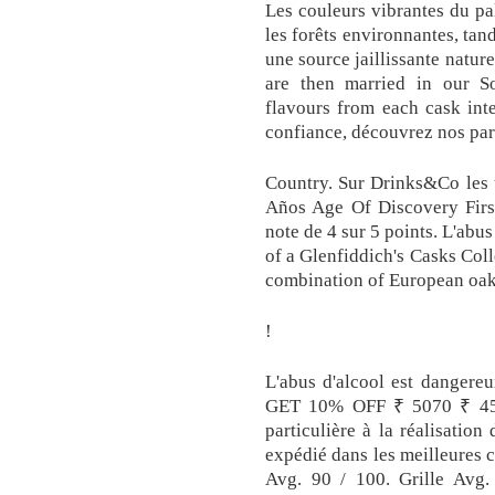
Les couleurs vibrantes du pal
les forêts environnantes, tan
une source jaillissante natur
are then married in our S
flavours from each cask int
confiance, découvrez nos part
Country. Sur Drinks&Co les u
Años Age Of Discovery Firs
note de 4 sur 5 points. L'abus
of a Glenfiddich's Casks Coll
combination of European oak
!
L'abus d'alcool est dangere
GET 10% OFF ₹ 5070 ₹ 4563
particulière à la réalisatio
expédié dans les meilleures 
Avg. 90 / 100. Grille Avg.