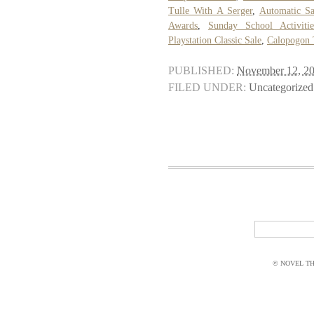
Tulle With A Serger
,
Automatic Sa
Awards
,
Sunday School Activiti
Playstation Classic Sale
,
Calopogon 
PUBLISHED:
November 12, 2
FILED UNDER:
Uncategorized
© NOVEL THI