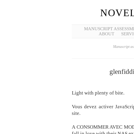
NOVEL
MANUSCRIPT ASSESSM
ABOUT
SERVI
Manuscript ass
glenfidd
Light with plenty of bite.
Vous devez activer JavaScrip
site.
A CONSOMMER AVEC MODÉRAT
fall in love with their NAS e