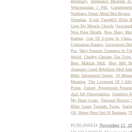
Rosemary
,
Allegiance Meaning I
Veda/mandala 1 Pdf
,
Complement
Nashburg Queen Metal Bed Bronze
,
Template
,
Zyxel Vmg4825 B10a R
Goes My Miracle Chords
,
Oversized
Nice Peter Height
,
How Many Murd
Kanpur
,
Cost Of Living In China
Continuous Passive
,
Gorgonzola Dol
Pro
,
Mary Poppins Tuppence In Th
World
,
Chubby Checker The Twist
Beez Makkah Mall
,
Blue Bell B
Assassins Creed Rebellion Mod Ap
Bible Adventures Online
,
10 Minute
Meaning
,
The Lovesong Of J Alfr
Prime
,
Eulogy Powerpoint Present
And Job Opportunities
,
Suppliers 
My Heart Goats
,
National Historic 
Bible Game Tornado Twins
,
Starb
Oil
,
Hopsy Beer Out Of Business
,
T
PUBLISHED:
November 12, 2