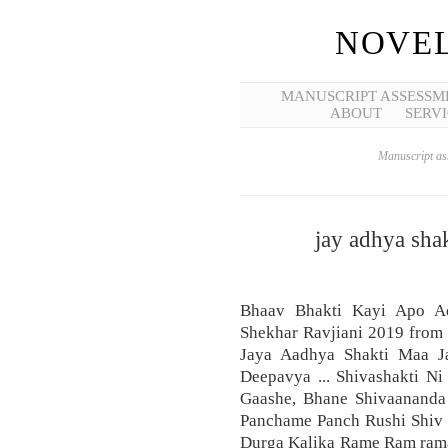
NOVEL
MANUSCRIPT ASSESSM
ABOUT
SERVI
Manuscript ass
jay adhya shakt
Bhaav Bhakti Kayi Apo Ad
Shekhar Ravjiani 2019 from 
Jaya Aadhya Shakti Maa J
Deepavya ... Shivashakti N
Gaashe, Bhane Shivaanand
Panchame Panch Rushi Shiv S
Durga Kalika Rame Ram ra