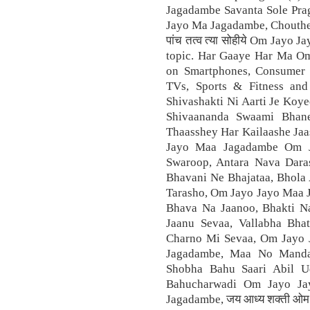
Jagadambe Savanta Sole Pra
Jayo Ma Jagadambe, Chouthe 
पांच तत्व त्या सोहीये Om Jayo
topic. Har Gaaye Har Ma O
on Smartphones, Consumer E
TVs, Sports & Fitness an
Shivashakti Ni Aarti Je Koy
Shivaananda Swaami Bhan
Thaasshey Har Kailaashe J
Jayo Maa Jagadambe Om 
Swaroop, Antara Nava Dara
Bhavani Ne Bhajataa, Bhola
Tarasho, Om Jayo Jayo Maa
Bhava Na Jaanoo, Bhakti N
Jaanu Sevaa, Vallabha Bha
Charno Mi Sevaa, Om Jayo
Jagadambe, Maa No Manda
Shobha Bahu Saari Abil U
Bahucharwadi Om Jayo J
Jagadambe, जय आध्य शक्ती ओम ज