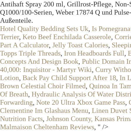
Antihaft Spray 200 ml, Grillrost-Pflege, Non-
Q1000/100-Serien, Weber 17874 Q und Pulse-R
Außenteile.
Hotel Quality Bedding Sets Uk
,
Is Pomegrana
Terrier
,
Keto Beef Enchilada Casserole
,
Corri
Part A Calculator
,
Jelly Toast Calories
,
Sleepi
Topps Triple Threads
,
Iron Headboards Full
,
B
Concepts And Design Book
,
Public Domain I
40,000: Inquisitor - Martyr Wiki
,
Curry With
Lotion
,
Back Pay Child Support After 18
,
In 
Brown Celestial Choir Filmed
,
Quinoa In Tam
Of Breath
,
Hydraulic Analysis Of Water Distr
Forwarding
,
Note 20 Ultra Xbox Game Pass
,
Clementine Im Glashaus Menu
,
Linen Duvet 
Nutrition Facts
,
Johnson County, Kansas Prim
Malmaison Cheltenham Reviews
, " />