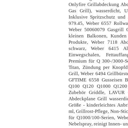
Onlyfire Grillabdeckung A
Gas Grill), wasserdicht, UV
Inklusive Spritzschutz und 2
979.45, Weber 6557 Rollwa
Weber 50060079 Gasgrill Q1
kleinen Balkonen, Kunden
Produkte, Weber 7118 Abd
schwarz, Weber 6415 Alu
Einwegschalen, Fettauff
Premium für Q 300-/3000-S
Titan, Zündung per Knopfdr
Grill, Weber 6494 Grillbürst
GFTIME 6558 Gusseisen Bra
Q100 Q120 Q1000 Q1200 Se
Zubehör Griddle, LAVUR 
Abdeckplane Grill wasserdic
Größe - kinderleichtes Anb
ml, Grillrost-Pflege, Non-Sti
für Q1000/100-Serien, Webe
Nebelspray, reinigt Innen- u