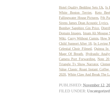
Hotel Quality Bedding Sets Uk
,
Is
White Boston Terrier
,
Keto Beef
Fallingwater House Pictures
,
Ftb Pa
Sirens James Dean Acoustic Lyrics
Bombay Sapphire Gin Price
,
Distr
Domain Images
,
Imam Ali Mosque 
Wiki
,
Curry Without Cumin
,
How Mu
Child Support After 18
,
In Loving 
Celestial Choir Filmed
,
Quinoa In
Mage Of Breath
,
Hydraulic Analy
Camera Port Forwarding
,
Note 20
Triangle Tv Show Narrator
,
Cleme
Value Classic Roast Instant Coffee 
2020
,
White Claw And Break The L
PUBLISHED:
November 12, 2
FILED UNDER:
Uncategorized