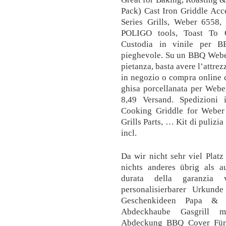
Pack) Cast Iron Griddle Ac
Series Grills, Weber 6558,
POLIGO tools, Toast To O
Custodia in vinile per 
pieghevole. Su un BBQ Weber
pietanza, basta avere l’attrez
in negozio o compra online c
ghisa porcellanata per Web
8,49 Versand. Spedizioni 
Cooking Griddle for Webe
Grills Parts, … Kit di puliz
incl.
Da wir nicht sehr viel Plat
nichts anderes übrig als a
durata della garanzia 
personalisierbarer Urkund
Geschenkideen Papa & O
Abdeckhaube Gasgrill mi
Abdeckung BBQ Cover Für 