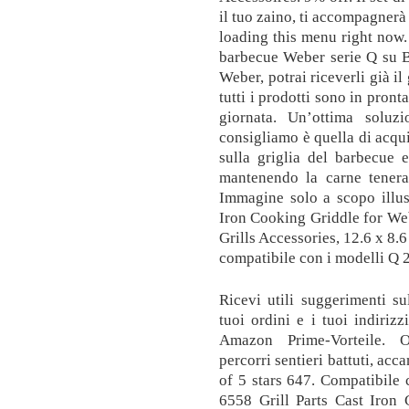
il tuo zaino, ti accompagnerà
loading this menu right now. 
barbecue Weber serie Q su B
Weber, potrai riceverli già i
tutti i prodotti sono in pront
giornata. Un’ottima solu
consigliamo è quella di acqu
sulla griglia del barbecue 
mantenendo la carne tenera
Immagine solo a scopo illus
Iron Cooking Griddle for W
Grills Accessories, 12.6 x 8.
compatibile con i modelli Q 
Ricevi utili suggerimenti sul
tuoi ordini e i tuoi indirizz
Amazon Prime-Vorteile. O
percorri sentieri battuti, acc
of 5 stars 647. Compatibile
6558 Grill Parts Cast Iro