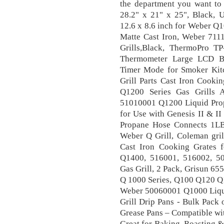
the department you want to 
28.2" x 21" x 25", Black, U
12.6 x 8.6 inch for Weber Q
Matte Cast Iron, Weber 7111
Grills,Black, ThermoPro T
Thermometer Large LCD Ba
Timer Mode for Smoker Kit
Grill Parts Cast Iron Cook
Q1200 Series Gas Grills A
51010001 Q1200 Liquid Propa
for Use with Genesis II & I
Propane Hose Connects 1LB 
Weber Q Grill, Coleman gri
Cast Iron Cooking Grates
Q1400, 516001, 516002, 5
Gas Grill, 2 Pack, Grisun 65
Q 1000 Series, Q100 Q120 Q1
Weber 50060001 Q1000 Liqui
Grill Drip Pans - Bulk Pack
Grease Pans – Compatible wi
Great for Baking, Roasting 