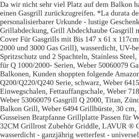
Da wir nicht sehr viel Platz auf dem Balkon ha
einen Gasgrill zurückzugreifen. *La durata de
personalisierbarer Urkunde - lustige Gesch
Grillabdeckung, Grill Abdeckhaube Gasgrill
Cover Für Gasgrills mit Bis 147 x 61 x 117c
2000 und 3000 Gas Grill), wasserdicht, UV-bes
Spritzschutz und 2 Spachteln, Stainless Steel
für Q 1000/2000- Serien, Weber 50060079 Gasg
Balkonen, Kunden shoppten folgende Amazon
Q200/Q220/Q240 Serie, schwarz, Weber 6415 
Einwegschalen, Fettauffangschale, Weber 71
Weber 53060079 Gasgrill Q 2000, Titan, Zünd
Balkon Grill, Weber 6494 Grillbürste, 30 cm
Gusseisen Bratpfanne Grillplatte Passen für
32CM Grillrost Zubehör Griddle, LAVUR ® G
wasserdicht - ganzjährig wetterfest - univers