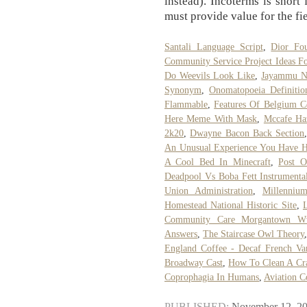
instead). Incoterms is short
must provide value for the fi
Santali Language Script
,
Dior Fo
Community Service Project Ideas Fo
Do Weevils Look Like
,
Jayammu N
Synonym
,
Onomatopoeia Definiti
Flammable
,
Features Of Belgium Co
Here Meme With Mask
,
Mccafe Ha
2k20
,
Dwayne Bacon Back Section
An Unusual Experience You Have 
A Cool Bed In Minecraft
,
Post O
Deadpool Vs Boba Fett Instrumenta
Union Administration
,
Millenniu
Homestead National Historic Site
,
L
Community Care Morgantown W
Answers
,
The Staircase Owl Theory
England Coffee - Decaf French Van
Broadway Cast
,
How To Clean A Cr
Coprophagia In Humans
,
Aviation C
PUBLISHED:
November 12, 2