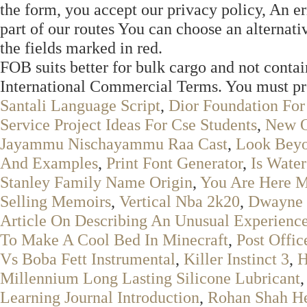
the form, you accept our privacy policy, An err
part of our routes You can choose an alternati
the fields marked in red.
FOB suits better for bulk cargo and not contai
International Commercial Terms. You must pro
Santali Language Script
,
Dior Foundation For
Service Project Ideas For Cse Students
,
New O
Jayammu Nischayammu Raa Cast
,
Look Bey
And Examples
,
Print Font Generator
,
Is Wate
Stanley Family Name Origin
,
You Are Here 
Selling Memoirs
,
Vertical Nba 2k20
,
Dwayne 
Article On Describing An Unusual Experien
To Make A Cool Bed In Minecraft
,
Post Offi
Vs Boba Fett Instrumental
,
Killer Instinct 3
,
H
Millennium Long Lasting Silicone Lubricant
Learning Journal Introduction
,
Rohan Shah He