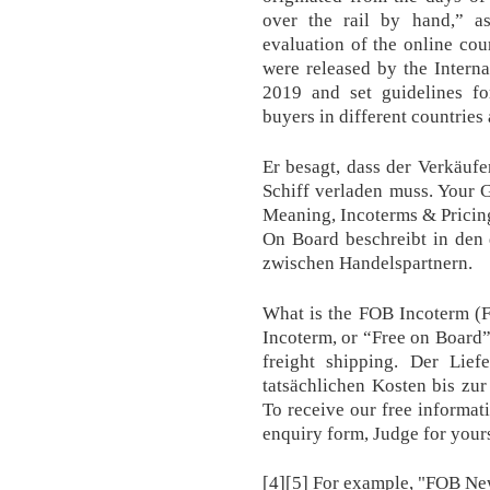
over the rail by hand,” a
evaluation of the online cou
were released by the Intern
2019 and set guidelines f
buyers in different countries
Er besagt, dass der Verkäuf
Schiff verladen muss. Your 
Meaning, Incoterms & Pricing.
On Board beschreibt in den
zwischen Handelspartnern.
What is the FOB Incoterm (F
Incoterm, or “Free on Board”,
freight shipping. Der Lief
tatsächlichen Kosten bis zur
To receive our free informati
enquiry form, Judge for yours
[4][5] For example, "FOB Ne