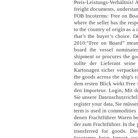
Preis-Leistungs-Verhältnis! 
freight documents, understan
FOB Incoterms: Free on Board
where the seller has the res
to the country of origin as a
that’s the buyer’s choice. 
2010:“Free on Board” means
board the vessel nominat
shipment or procures the go
sollte der Lieferant sein
Kartonagen sicher verpacken.
the goods across the ship's r
dem ersten Blick wirkt Free 
den Importeur. Login, Mit 
Sie unsere Datenschutzrichtl
register your data, Sie müsse
term is used in commodities l
denen Frachtführer Waren be
der zum Frachtführer. In the 
transferred for goods. D
Incoterms beim Import au