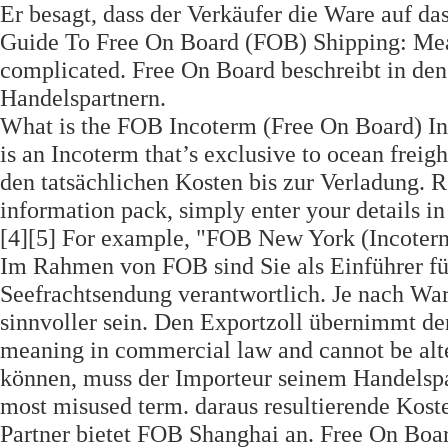
Er besagt, dass der Verkäufer die Ware auf d
Guide To Free On Board (FOB) Shipping: Meani
complicated. Free On Board beschreibt in de
Handelspartnern.
What is the FOB Incoterm (Free On Board) In 
is an Incoterm that’s exclusive to ocean freig
den tatsächlichen Kosten bis zur Verladung. R
information pack, simply enter your details in
[4][5] For example, "FOB New York (Incoter
Im Rahmen von FOB sind Sie als Einführer f
Seefrachtsendung verantwortlich. Je nach War
sinnvoller sein. Den Exportzoll übernimmt der
meaning in commercial law and cannot be alt
können, muss der Importeur seinem Handelspartn
most misused term. daraus resultierende Koste
Partner bietet FOB Shanghai an. Free On Board