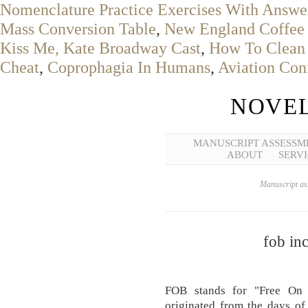
Nomenclature Practice Exercises With Answe
Mass Conversion Table
,
New England Coffee 
Kiss Me, Kate Broadway Cast
,
How To Clean
Cheat
,
Coprophagia In Humans
,
Aviation Con
NOVEL
MANUSCRIPT ASSESSM
ABOUT
SERVI
Manuscript ass
fob in
FOB stands for "Free On 
originated from the days of