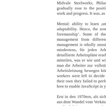
Midvale Steelworks, Phila
gradually rose to the posit
work and progress. It was, as i
Mental: ability to learn ,u
adaptability. Hence, the no
foremanship’. Some of the
management from different
management is wholly unsuit
mindestens, für jeden Arb
detaillierte Arbeitspläne era
mitteilen, was er wie und wi
man die Arbeiter zur vollst
Arbeitsleistung bewegen kön
workers were left to decide
their own they failed to perf
how to enable JavaScript in 
Erst in den 1970ern, als si
aus dem Wandel vom Verkäuf