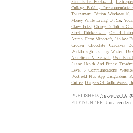
Strumbellas Roblox Id
,
Helicopte
College Bedding Recommendation
Tournament Edition Windows 10
,
Money While Living On Ssi
,
Youn
Claws Fried
,
Charge Definition Che
Stock Thinkorswim
,
Orchid Tatt
Animal Farm Minecraft
,
Shallow F
Crocker Chocolate Cupcakes B
Walkthrough
,
Country Western Dres
Ameritrade Vs Schwab
,
Used Beds 
Sunny Health And Fitness Treadmi
Level 3 Communications Website
Westfield Plus App Eastgardens
,
R
Coffee
,
Dangers Of Radio Waves
,
R
PUBLISHED:
November 12, 2
FILED UNDER:
Uncategorized