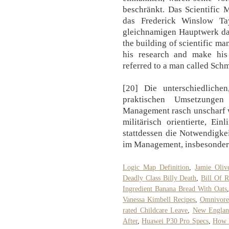
beschränkt. Das Scientific
das Frederick Winslow Ta
gleichnamigen Hauptwerk darl
the building of scientific m
his research and make his r
referred to a man called Schm
[20] Die unterschiedlichen
praktischen Umsetzungen
Management rasch unscharf w
militärisch orientierte, Ein
stattdessen die Notwendigkei
im Management, insbesondere
Logic Map Definition
,
Jamie Oliv
Deadly Class Billy Death
,
Bill Of R
Ingredient Banana Bread With Oats
Vanessa Kimbell Recipes
,
Omnivore
rated Childcare Leave
,
New England
After
,
Huawei P30 Pro Specs
,
How 