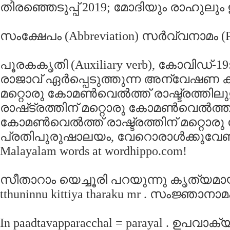
തിരഞ്ഞെടുപ്പ് 2019; മോദിയും രാഹുലും ഇ
സംക്ഷേപം (Abbreviation) സര്‍വ്വനാമം (P
പൂരകകൃതി (Auxiliary verb), കോവിഡ്-
രാജാവ്‌ ഏര്‍പ്പെടുത്തുന്ന അന്വേഷണ കമ്മ
മറ്റൊരു കോമണ്‍വെല്‍ത്ത്‌ രാഷ്ട്രത്ത
രാഷ്‌ട്രത്തിന്‌ മറ്റൊരു കോമണ്‍വെല്‍ത
കോമണ്‍വെല്‍ത്ത് രാഷ്ട്രത്തിന് മറ്റൊരു
പ്രതിപുരുഷാലയം, വേറൊരാള്‍ക്കുവേണ്ട
Malayalam words at wordhippo.com!
സീതാറാം യെച്ചൂരി പറയുന്നു കൃത്യമായി !! T
tthuninnu kittiya tharaku mr . സംജ്ഞാനാമം (
In paadtavapparacchal‍ = parayal‍ . ഉപവാ