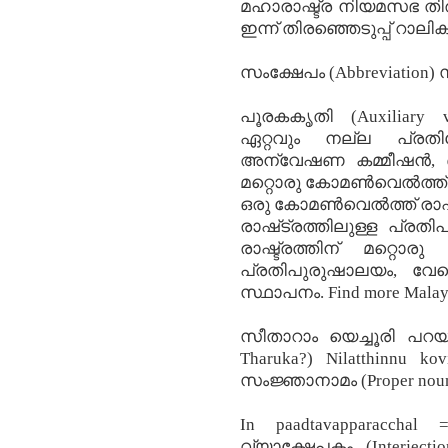
മഹാരാഷ്ട്ര നിയമസഭ തിരഞ
ഇന്ന് തിരഞ്ഞെടുപ്പ് റാലിക
സംക്ഷേപം (Abbreviation) 
പൂരകകൃതി (Auxiliary
ഏറ്റവും നല്ല പ്രതിരോ
അന്വേഷണ കമ്മീഷന്‍, ഒരു
മറ്റൊരു കോമണ്‍വെല്‍ത്ത
ഒരു കോമണ്‍വെല്‍ത്ത്‌ രാഷ്
രാഷ്‌ട്രത്തിലുള്ള പ്രത
രാഷ്ട്രത്തിന് മറ്റൊരു 
പ്രതിപുരുഷാലയം, വേറൊര
സ്ഥാപനം. Find more Malaya
സീതാറാം യെച്ചൂരി പറയുന
Tharuka?) Nilatthinnu kov
സംജ്ഞാനാമം (Proper noun) G
In paadtavapparacchal‍
വ്യാക്ഷേപകം (Interject