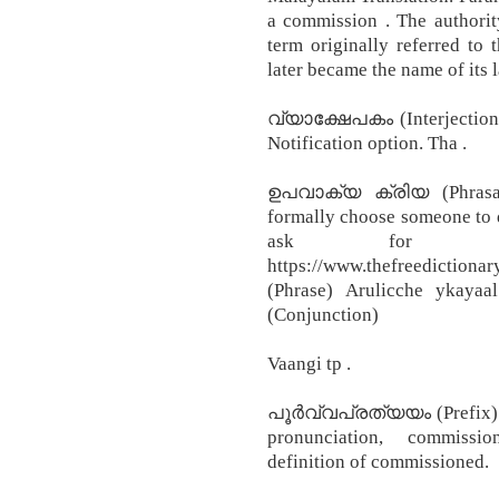
a commission . The authorit
term originally referred to
later became the name of its 
വ്യാക്ഷേപകം (Interjection) 
Notification option. Tha .
ഉപവാക്യ ക്രിയ (Phrasal 
formally choose someone to d
ask for a 
https://www.thefreedict
(Phrase) Arulicche ykaya
(Conjunction)
Vaangi tp .
പൂർവ്വപ്രത്യയം (Prefix) 
pronunciation, commissio
definition of commissioned.