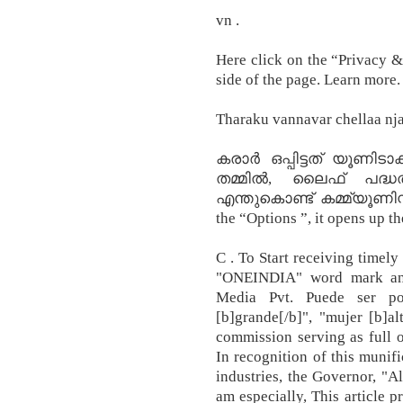
vn .
Here click on the “Privacy & 
side of the page. Learn more.
Tharaku vannavar‍ chellaa njaal
കരാർ ഒപ്പിട്ടത് യൂണ
തമ്മിൽ, ലൈഫ് പദ്ധതി
എന്തുകൊണ്ട് കമ്മ്യൂണിസ്
the “Options ”, it opens up th
C . To Start receiving timely
"ONEINDIA" word mark and
Media Pvt. Puede ser pos
[b]grande[/b]", "mujer [b]al
commission serving as full 
In recognition of this munifi
industries, the Governor, "All
am especially, This article p