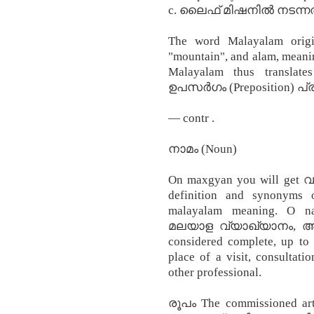
c. ലൈഫ് മിഷനിൽ നടന്നത്
The word Malayalam origi
"mountain", and alam, meanin
Malayalam thus translate
ഉപസര്‍ഗം (Preposition) പ്
— contr .
നാമം (Noun)
On maxgyan you will get വല്
definition and synonyms 
malayalam meaning. O na
മലയാള വ്യാഖ്യാനം, അര്‍ഥ
considered complete, up to 
place of a visit, consultati
other professional.
രൂപം The commissioned artis