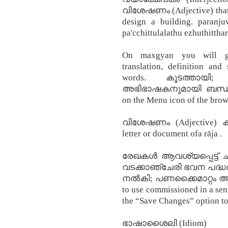
വിശേഷണം (Adjective) tharaku
design a building. paranj
pa'cchittulalathu ezhuthitthar
On maxgyan you will ge
translation, definition an
words. കൂടത്തായി;
അഭിഭാഷകനുമായി ബന്ധം;
on the Menu icon of the browse
വിശേഷണം (Adjective) 
letter or document ofa rāja .
രേഖകൾ ആവശ്യപ്പെട്ട് ചീ
വടക്കാഞ്ചേരി ഭവന പദ്ധതി
നല്‍കി; പണക്കൈമാറ്റം ആ 
to use commissioned in a sen
the “Save Changes” option to
ഭാഷാശൈലി (Idiom)