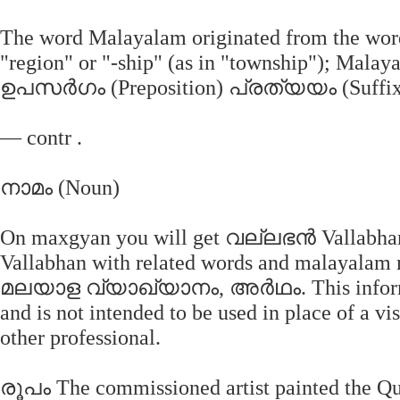
The word Malayalam originated from the wor
"region" or "-ship" (as in "township"); Malaya
ഉപസര്‍ഗം (Preposition) പ്രത്യയം (Suffix
— contr .
നാമം (Noun)
On maxgyan you will get വല്ലഭന്‍ Vallabhan‍
Vallabhan‍ with related words and malayalam
മലയാള വ്യാഖ്യാനം, അര്‍ഥം. This informatio
and is not intended to be used in place of a vis
other professional.
രൂപം The commissioned artist painted the 