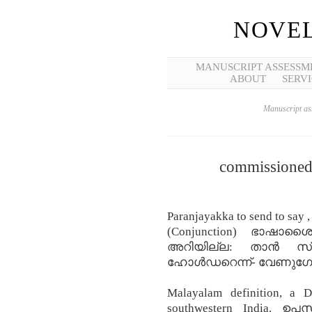
NOVEL
MANUSCRIPT ASSESSM
ABOUT
SERVI
Manuscript ass
commissioned
Paranjayakka to send to say
(Conjunction) ഭാഷാശ
അറിയില്ല: താൻ സ്വപ
ഹോൾഡറെന്ന്- വേണുഗ
Malayalam definition, a 
southwestern India. ഉപസ