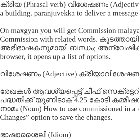
ക്രിയ (Phrasal verb) വിശേഷണം (Adjective) t
a building. paranjuvekka to deliver a message 
On maxgyan you will get Commission malayal
Commission with related words. കൂടത്ത
അഭിഭാഷകനുമായി ബന്ധം; അന്വേഷിക്കാന്‍
browser, it opens up a list of options.
വിശേഷണം (Adjective) ക്രിയാവിശേഷണം (Ad
രേഖകൾ ആവശ്യപ്പെട്ട് ചീഫ് സെക്രട്ടറി
പദ്ധതിക്ക് യുണിടാക് 4.25 കോടി കമ്മീഷന
നാമം (Noun) How to use commissioned in a se
Changes” option to save the changes.
ഭാഷാശൈലി (Idiom)