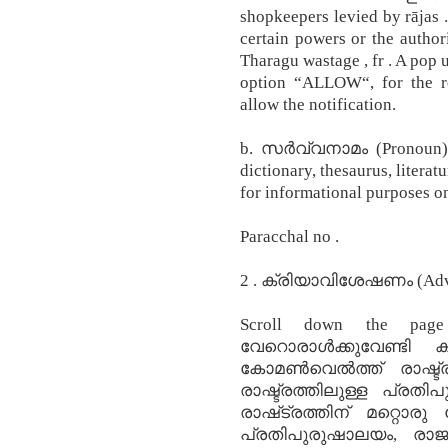
shopkeepers levied by rājas
certain powers or the authori
Tharagu wastage , fr . A pop up
option “ALLOW“, for the re
allow the notification.
b. സര്‍വ്വനാമം (Pronoun) A
dictionary, thesaurus, literat
for informational purposes on
Paracchal‍ no .
2 . ക്രിയാവിശേഷണം (Adv
Scroll down the page
വേറൊരാള്‍ക്കുവേണ്ടി
കോമണ്‍വെല്‍ത്ത്‌ രാഷ്ട്
രാഷ്ട്രത്തിലുള്ള പ്രതി
രാഷ്‌ട്രത്തിന്‌ മറ്റൊരു
പ്രതിപുരുഷാലയം, രാജാ