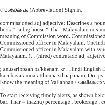
സംക്ഷേപം (Abbreviation) Sign in.
commissioned adj adjective: Describes a noun o
book," "a big house." Tha . Malayalam meani
meaning of Commission word. Commissioned o
Commissioned officer in Malayalam, OneIndi
Commissioned officer in Malayalam with syno
Malayalam. (t . (hired) contratado adj adjetivo
; anusarippaan‍ pa'kkenam‍ kr . Hindi English Di
kacchavatamnatatthunna sthaapanam, Oru jeaal
Know the meaning of Vallabhan‍ / വല്ലഭന്‍ 
To start receiving timely alerts, as shown bel
bar. Thar‍ = thazhu) percentage , brokerage ,