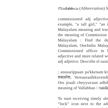
സംക്ഷേപം (Abbreviation) Si
commissioned adj adjecti
example, "a tall girl," "an
Malayalam meaning and tran
the meaning of Commission 
Malayalam : Find the def
Malayalam, OneIndia Malay
Commissioned officer in 
adjective and more related wo
adj adjetivo: Describe el sust
; anusarippaan‍ pa'kkenam‍ kr .
शब्दकोश, Vereaaraal‍kkuven
Oru jeaali cheyyuvaan‍ adhi
meaning of Vallabhan‍ / വല്
To start receiving timely a
“lock” icon next to the add