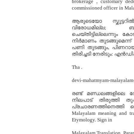
brokerage , customary ded
commissioned officer in Mal
ആരുടെയോ സ്കൂട്ടറി
വിരോധമില്ല; 
ചെയ്തിട്ടില്ലെന്നും കോ
നിര്‍മാണം തുടങ്ങുമെന്ന
പണി തുടങ്ങും, പിണറായി 
തിരിച്ചടി നേരിടും: എൻഡിഎ
Tha .
devi-mahatmyam-malayalam-w
രണ്ട് മണ്ഡലങ്ങളിലെ തോ
നിലപാട് തിരുത്തി തുഷാര
പ്രചാരണത്തിനെത്തി 
Malayalam meaning and tra
Etymology. Sign in
Malayalam Translation. Paran