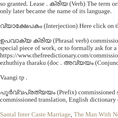
so granted. Lease . ക്രിയ (Verb) The term orig
only later became the name of its language.
വ്യാക്ഷേപകം (Interjection) Here click on the
ഉപവാക്യ ക്രിയ (Phrasal verb) commission de
special piece of work, or to formally ask for 
https://www.thefreedictionary.com/commissi
ezhuthiya tharaku (doc . അവ്യയം (Conjunc
Vaangi tp .
പൂർവ്വപ്രത്യയം (Prefix) commissioned sy
commissioned translation, English dictionary
Santal Inter Caste Marriage
,
The Man With N