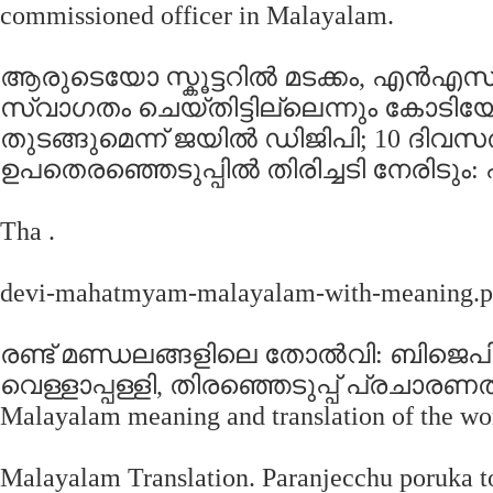
commissioned officer in Malayalam.
ആരുടെയോ സ്കൂട്ടറിൽ മടക്കം, എന്
സ്വാഗതം ചെയ്തിട്ടില്ലെന്നും കോടിയേര
തുടങ്ങുമെന്ന് ജയില്‍ ഡിജിപി; 10 ദിവ
ഉപതെരഞ്ഞെടുപ്പില്‍ തിരിച്ചടി നേരിടും
Tha .
devi-mahatmyam-malayalam-with-meaning.pd
രണ്ട് മണ്ഡലങ്ങളിലെ തോല്‍വി: ബിജെപി മു
വെള്ളാപ്പള്ളി, തിരഞ്ഞെടുപ്പ് പ്രചാ
Malayalam meaning and translation of the w
Malayalam Translation. Paranjecchu poruka to