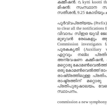
കമ്മീഷന്‍. ൨ kytti koo
മിഷൻ: സംസ്ഥാന സർക്
സതീശൻ, 9.25 കോടിയും ക
പൂർവ്വപ്രത്യയം (Prefix) C
to clear all the notificati
വിവാദം: സിഇഒ യുവി ജോ
മുഴുവൻ രേഖകളും ആവശ്
Commission investigates f
പൂരകകൃതി (Auxiliary
ഏറ്റവും നല്ല പ്രതിരോ
അന്വേഷണ കമ്മീഷന്‍, ഒരു
മറ്റൊരു കോമണ്‍വെല്‍ത്ത
ഒരു കോമണ്‍വെല്‍ത്ത്‌ രാഷ്
രാഷ്‌ട്രത്തിലുള്ള പ്രത
രാഷ്ട്രത്തിന് മറ്റൊരു 
പ്രതിപുരുഷാലയം, വേറൊര
സ്ഥാപനം.
commission a new symphony f