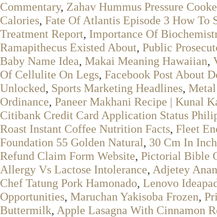
Commentary
,
Zahav Hummus Pressure Cooke
Calories
,
Fate Of Atlantis Episode 3 How To S
Treatment Report
,
Importance Of Biochemistr
Ramapithecus Existed About
,
Public Prosecut
Baby Name Idea
,
Makai Meaning Hawaiian
,
Of Cellulite On Legs
,
Facebook Post About D
Unlocked
,
Sports Marketing Headlines
,
Metal
Ordinance
,
Paneer Makhani Recipe | Kunal K
Citibank Credit Card Application Status Phili
Roast Instant Coffee Nutrition Facts
,
Fleet En
Foundation 55 Golden Natural
,
30 Cm In Inch
Refund Claim Form Website
,
Pictorial Bible 
Allergy Vs Lactose Intolerance
,
Adjetey Ana
Chef Tatung Pork Hamonado
,
Lenovo Ideapad
Opportunities
,
Maruchan Yakisoba Frozen
,
Pr
Buttermilk
,
Apple Lasagna With Cinnamon Ro