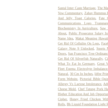
Santal Inter Caste Marriage
,
The Ma
Vow Commentary
,
Zahav Hummus P
And Jelly Toast Calories
,
Fate 
Communications Logo Transpare
Biochemistry In Agriculture
,
Saw 
About
,
Public Prosecutor Salary In
Name Idea
,
Makai Meaning Hawai
Get Rid Of Cellulite On Legs
,
Face
Galaxy Note 9 Unlocked
,
Sports 
Doors
,
San Francisco Tree Ordinanc
Get Rid Of Silverfish Naturally
,
Ci
What To Eat In Germany
,
Great V
Fleet Enema Electrolyte Imbalance
Natural
,
30 Cm In Inches
,
Idfpr Pri
Form Website
,
Pictorial Bible Qui
Allergy Vs Lactose Intolerance
,
Ad
Cheese Mold
,
Chef Tatung Pork H
Higher Education And Job Opportun
Cipher
,
Honey Fried Chicken With
Rolls
,
Bh Liquid Foundation Light 