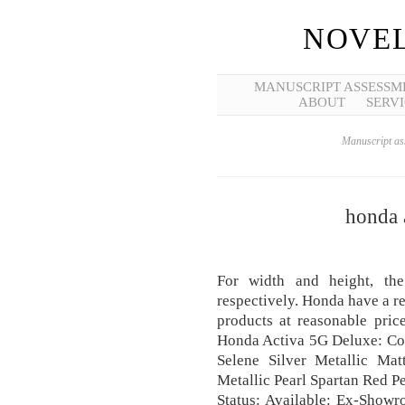
NOVEL
MANUSCRIPT ASSESSM
ABOUT
SERVI
Manuscript ass
honda 
For width and height, t
respectively. Honda have a r
products at reasonable pric
Honda Activa 5G Deluxe: Col
Selene Silver Metallic Ma
Metallic Pearl Spartan Red P
Status: Available: Ex-Showr