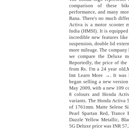
comparison of these bik
performance, and many more
Rana. There's no much differ
Activa is a motor scooter
India (HMSI). It is equippe
incredible new features like 
suspension, double lid extern
more mileage. The company h
we compare the Deluxe mo
Reportedly, the price of the
from Rs. I'm a 24 year old,
lmt Learn More →. It was 
began selling a new version
May 2009, with a new 109 cc
8 colours and Honda Activ
variants. The Honda Activa 
of 1761mm. Matte Selene Sil
Pearl Spartan Red, Trance B
Dazzle Yellow Metallic, Bl
5G Deluxe price was INR 57,