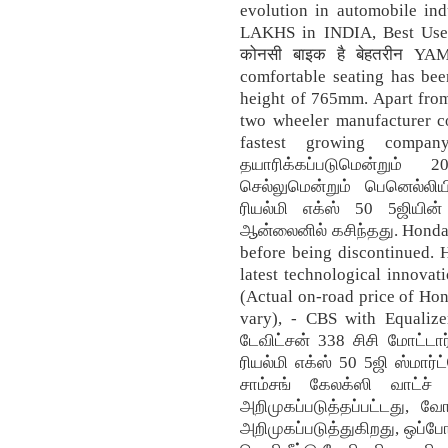
evolution in automobile in
LAKHS in INDIA, Best Used
कोनसी बाइक है बेहतरीन 
comfortable seating has bee
height of 765mm. Apart from
two wheeler manufacturer c
fastest growing compan
தயாரிக்கப்படுமென்றும் 
செல்லுமென்றும் பெனெல்லிய
ரியல்மி எக்ஸ் 50 5ஜியின்
ஆன்லைனில் கசிந்தது. Honda 
before being discontinued.
latest technological innovat
(Actual on-road price of Ho
vary), - CBS with Equaliz
டேவிட்சன் 338 சிசி மோட்டா
ரியல்மி எக்ஸ் 50 5ஜி ஸ்மார்ட
சாம்சங் கேலக்ஸி வாட்ச் 
அறிமுகப்படுத்தப்பட்டது, வ
அறிமுகப்படுத்துகிறது, ஒப்போ