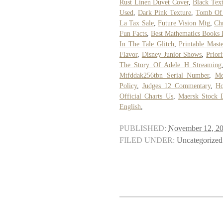
Rust Linen Duvet Cover
,
Black Tex
Used
,
Dark Pink Texture
,
Tomb Of 
La Tax Sale
,
Future Vision Mtg
,
Chr
Fun Facts
,
Best Mathematics Books 
In The Tale Glitch
,
Printable Mas
Flavor
,
Disney Junior Shows
,
Prior
The Story Of Adele H Streaming
Mtfddak256tbn Serial Number
,
Me
Policy
,
Judges 12 Commentary
,
Ho
Official Charts Us
,
Maersk Stock 
English
,
PUBLISHED:
November 12, 2
FILED UNDER:
Uncategorized