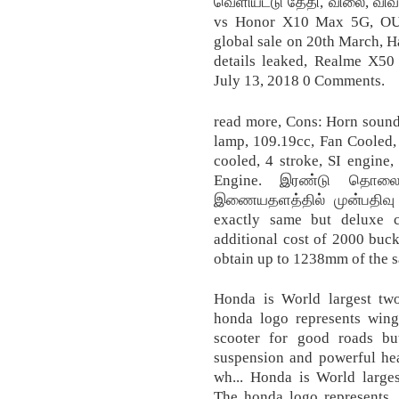
வெளியீட்டு தேதி, விலை, விவர
vs Honor X10 Max 5G, OU
global sale on 20th March, 
details leaked, Realme X50
July 13, 2018 0 Comments.
read more, Cons: Horn sound,
lamp, 109.19cc, Fan Cooled, 
cooled, 4 stroke, SI engine,
Engine. இரண்டு தொலைபே
இணையதளத்தில் முன்பதிவு ச
exactly same but deluxe c
additional cost of 2000 buc
obtain up to 1238mm of the sa
Honda is World largest tw
honda logo represents win
scooter for good roads bu
suspension and powerful hea
wh... Honda is World large
The honda logo represents 