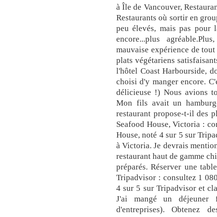
à Île de Vancouver, Restauran
Restaurants où sortir en grou
peu élevés, mais pas pour l
encore...plus agréable.Plu
mauvaise expérience de tout 
plats végétariens satisfaisant
l'hôtel Coast Harbourside, do
choisi d'y manger encore. C'
délicieuse !) Nous avions to
Mon fils avait un hamburge
restaurant propose-t-il des p
Seafood House, Victoria : co
House, noté 4 sur 5 sur Tripa
à Victoria. Je devrais mention
restaurant haut de gamme chic
préparés. Réserver une tabl
Tripadvisor : consultez 1 08
4 sur 5 sur Tripadvisor et cl
J'ai mangé un déjeuner 
d'entreprises). Obtenez 