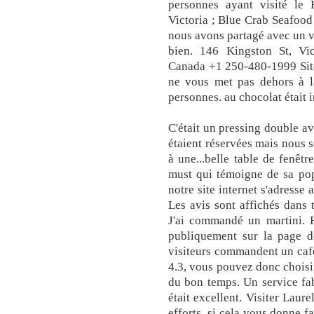
personnes ayant visité le
Victoria ; Blue Crab Seafoo
nous avons partagé avec un vi
bien. 146 Kingston St, Vi
Canada +1 250-480-1999 Site
ne vous met pas dehors à la
personnes. au chocolat était 
C'était un pressing double av
étaient réservées mais nous
à une...belle table de fenêtr
must qui témoigne de sa popu
notre site internet s'adresse
Les avis sont affichés dans
J'ai commandé un martini. R
publiquement sur la page d
visiteurs commandent un caf
4.3, vous pouvez donc chois
du bon temps. Un service fab
était excellent. Visiter Lau
efforts, si cela vous donne 