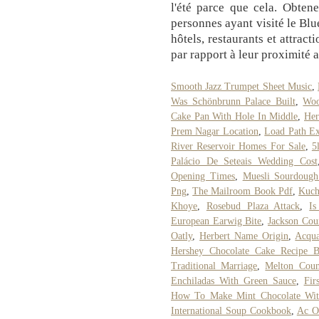
l'été parce que cela. Obten
personnes ayant visité le Bl
hôtels, restaurants et attrac
par rapport à leur proximité a
Smooth Jazz Trumpet Sheet Music
,
Was Schönbrunn Palace Built
,
Woo
Cake Pan With Hole In Middle
,
Her
Prem Nagar Location
,
Load Path E
River Reservoir Homes For Sale
,
5
Palácio De Seteais Wedding Cost
Opening Times
,
Muesli Sourdough
Png
,
The Mailroom Book Pdf
,
Kuch
Khoye
,
Rosebud Plaza Attack
,
Is
European Earwig Bite
,
Jackson Cou
Oatly
,
Herbert Name Origin
,
Acqu
Hershey Chocolate Cake Recipe B
Traditional Marriage
,
Melton Coun
Enchiladas With Green Sauce
,
Fir
How To Make Mint Chocolate Wit
International Soup Cookbook
,
Ac O