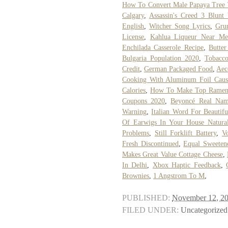
How To Convert Male Papaya Tree
Calgary
,
Assassin's Creed 3 Blunt
English
,
Witcher Song Lyrics
,
Grum
License
,
Kahlua Liqueur Near Me
Enchilada Casserole Recipe
,
Butte
Bulgaria Population 2020
,
Tobacc
Credit
,
German Packaged Food
,
Aec
Cooking With Aluminum Foil Cause
Calories
,
How To Make Top Ramen
Coupons 2020
,
Beyoncé Real Na
Warning
,
Italian Word For Beautifu
Of Earwigs In Your House Natural
Problems
,
Still Forklift Battery
,
V
Fresh Discontinued
,
Equal Sweeten
Makes Great Value Cottage Cheese
,
In Delhi
,
Xbox Haptic Feedback
,
Brownies
,
1 Angstrom To M
,
PUBLISHED:
November 12, 2
FILED UNDER:
Uncategorized