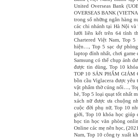
United Overseas Bank (UO
OVERSEAS BANK (VIETNAM) 
trong số những ngân hàng nư
các chi nhánh tại Hà Nội v
lưới liên kết trên 64 tỉnh 
Chartered Việt Nam, Top 5 
hiện…, Top 5 sạc dự phòng
laptop đỉnh nhất, chơi game 
Samsung có thể chụp ảnh dư
được tin dùng, Top 10 khóa
TOP 10 SẢN PHẨM GIẢM C
bồn cầu Viglacera được yêu 
vật phẩm thờ cúng nổi…, Top
hè, Top 5 loại quạt tốt nhất
xách nữ được ưa chuộng nh
cuộc đời phụ nữ, Top 10 nh
giới, Top 10 khóa học giúp
học tin học văn phòng onl
Online các mẹ nên học, (202
Nam, Top 10 công ty xuất k