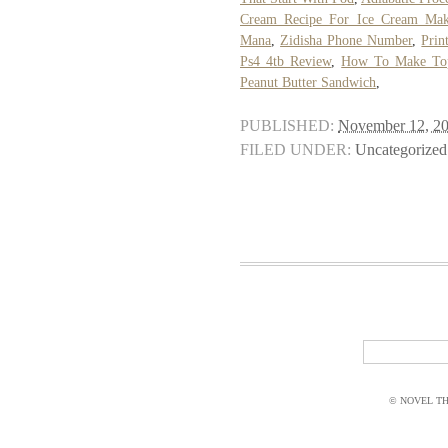
Cream Recipe For Ice Cream Mak
Mana
,
Zidisha Phone Number
,
Prin
Ps4 4tb Review
,
How To Make To
Peanut Butter Sandwich
,
PUBLISHED:
November 12, 2
FILED UNDER:
Uncategorized
© NOVEL THI