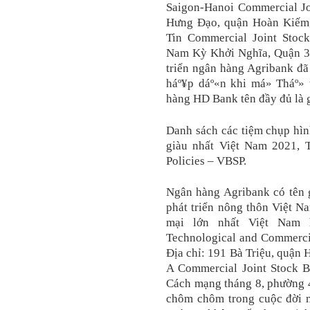
Saigon-Hanoi Commercial Jo
Hưng Đạo, quận Hoàn Kiếm,
Tin Commercial Joint Stoc
Nam Kỳ Khởi Nghĩa, Quận 3,
triển ngân hàng Agribank đã
háº¥p dáº«n khi má» Tháº» 
hàng HD Bank tên đầy đủ là 
Danh sách các tiệm chụp hình 
giàu nhất Việt Nam 2021, T
Policies – VBSP.
Ngân hàng Agribank có tên 
phát triển nông thôn Việt N
mại lớn nhất Việt Nam 
Technological and Commer
Địa chỉ: 191 Bà Triệu, quận 
A Commercial Joint Stock
Cách mạng tháng 8, phường 4, 
chôm chôm trong cuộc đời mìn