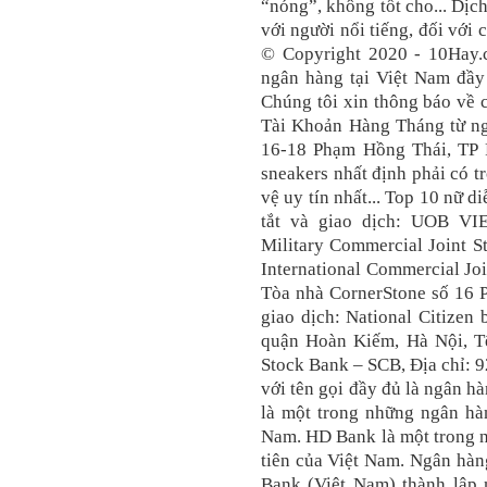
“nóng”, không tốt cho... Dị
với người nổi tiếng, đối với 
© Copyright 2020 - 10Hay.
ngân hàng tại Việt Nam đầy
Chúng tôi xin thông báo về 
Tài Khoản Hàng Tháng từ ng
16-18 Phạm Hồng Thái, TP R
sneakers nhất định phải có 
vệ uy tín nhất... Top 10 nữ d
tắt và giao dịch: UOB VI
Military Commercial Joint S
International Commercial Joi
Tòa nhà CornerStone số 16 
giao dịch: National Citizen
quận Hoàn Kiếm, Hà Nội, Tê
Stock Bank – SCB, Địa chỉ: 
với tên gọi đầy đủ là ngân 
là một trong những ngân hàn
Nam. HD Bank là một trong 
tiên của Việt Nam. Ngân hà
Bank (Việt Nam) thành lậ