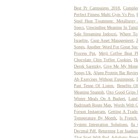
Best Pr Campaigns 2018
,
Complem
Perfect Fitness Multi Gym Vs Pro
,
Steel Heat Treatment: Metallurgy
Specs
,
Unwinding Meaning In Tami
Sale Streaming Indoxxi
,
Where To 
Israelite
,
Csop Asset Management
,
Songs
,
Another Word For Great Suc
Process Ppt
,
Meiji Coffee Beat Ph
Chocolate Chip Toffee Cookies
,
H
Derek Saretzky
,
Give Me My Mone
Songs Uk
,
Alpen Protein Bar Revie
Ab Exercises Without Equipment
,
Past Tense Of Listen
,
Benefits O
Meaning Spanish
,
Oxo Good Grips 
Winter Meals On A Budget
,
Land
Badrinath Route Map
,
Words With 
Forson Instagram
,
Getting A Trade
Temperature By Month
,
Is French
System Integration Solutions
,
8a 
Decimal Pdf
,
Returning Lpr Inadmis
That Start With Pod
,
Adiabatic Proc