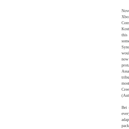
Nove
Xbox
Cons
Kost
this
some
Synd
woul
now
prot
Assa
trib
most
Cree
(Aut
Bei 
ever
adap
pack