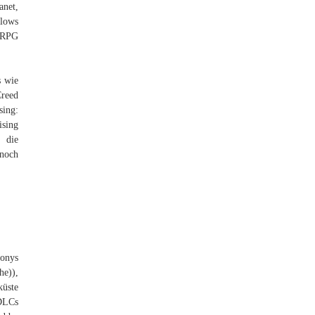
anet,
llows
n-RPG
s wie
Creed
sing:
ising
n die
 noch
Sonys
he)),
küste
 DLCs