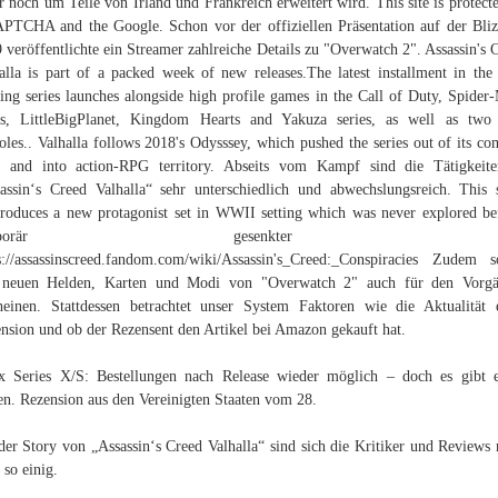
r noch um Teile von Irland und Frankreich erweitert wird. This site is protect
PTCHA and the Google. Schon vor der offiziellen Präsentation auf der Bli
 veröffentlichte ein Streamer zahlreiche Details zu "Overwatch 2". Assassin's 
alla is part of a packed week of new releases.The latest installment in the
ing series launches alongside high profile games in the Call of Duty, Spider
ls, LittleBigPlanet, Kingdom Hearts and Yakuza series, as well as two
oles.. Valhalla follows 2018's Odysssey, which pushed the series out of its co
 and into action-RPG territory. Abseits vom Kampf sind die Tätigkeit
assin‘s Creed Valhalla“ sehr unterschiedlich und abwechslungsreich. This 
troduces a new protagonist set in WWII setting which was never explored be
emporär gesenkter US
s://assassinscreed.fandom.com/wiki/Assassin's_Creed:_Conspiracies Zudem s
e neuen Helden, Karten und Modi von "Overwatch 2" auch für den Vorgä
heinen. Stattdessen betrachtet unser System Faktoren wie die Aktualität 
nsion und ob der Rezensent den Artikel bei Amazon gekauft hat.
 Series X/S: Bestellungen nach Release wieder möglich – doch es gibt 
n. Rezension aus den Vereinigten Staaten vom 28.
der Story von „Assassin‘s Creed Valhalla“ sind sich die Kritiker und Reviews 
 so einig.