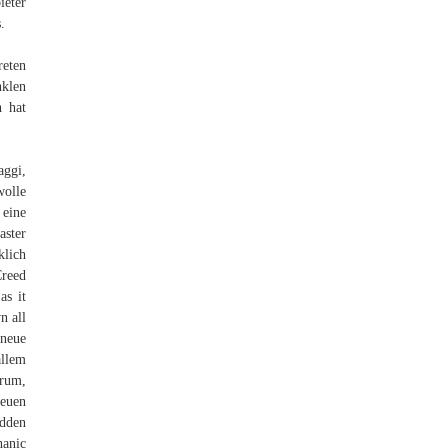
ieter
.
reten
nklen
n hat
aggi,
wolle
 eine
ster
klich
Creed
as it
n all
 neue
allem
erum,
euen
idden
hanic