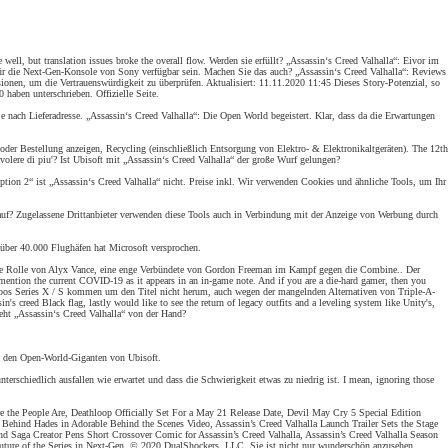
well, but translation issues broke the overall flow. Werden sie erfüllt? „Assassin‘s Creed Valhalla“: Eivor im
 für die Next-Gen-Konsole von Sony verfügbar sein. Machen Sie das auch? „Assassin‘s Creed Valhalla“: Reviews
en, um die Vertrauenswürdigkeit zu überprüfen. Aktualisiert: 11.11.2020 11:45 Dieses Story-Potenzial, so
haben unterschrieben. Offizielle Seite.
je nach Lieferadresse. „Assassin‘s Creed Valhalla“: Die Open World begeistert. Klar, dass da die Erwartungen
oder Bestellung anzeigen, Recycling (einschließlich Entsorgung von Elektro- & Elektronikaltgeräten). The 12th
 volere di piu'? Ist Ubisoft mit „Assassin‘s Creed Valhalla“ der große Wurf gelungen?
on 2“ ist „Assassin‘s Creed Valhalla“ nicht. Preise inkl. Wir verwenden Cookies und ähnliche Tools, um Ihr
 Kauf? Zugelassene Drittanbieter verwenden diese Tools auch in Verbindung mit der Anzeige von Werbung durch
 über 40.000 Flughäfen hat Microsoft versprochen.
nehmen die Rolle von Alyx Vance, eine enge Verbündete von Gordon Freeman im Kampf gegen die Combine.. Der
o mention the current COVID-19 as it appears in an in-game note. And if you are a die-hard gamer, then you
 Xbos Series X / S kommen um den Titel nicht herum, auch wegen der mangelnden Alternativen von Triple-A-
 creed Black flag, lastly would like to see the return of legacy outfits and a leveling system like Unity's,
eht „Assassin‘s Creed Valhalla“ von der Hand?
um den Open-World-Giganten von Ubisoft.
nterschiedlich ausfallen wie erwartet und dass die Schwierigkeit etwas zu niedrig ist. I mean, ignoring those
re the People Are, Deathloop Officially Set For a May 21 Release Date, Devil May Cry 5 Special Edition
ehind Hades in Adorable Behind the Scenes Video, Assassin’s Creed Valhalla Launch Trailer Sets the Stage
d Saga Creator Pens Short Crossover Comic for Assassin’s Creed Valhalla, Assassin’s Creed Valhalla Season
uture of the Series in Next-Gen, © 2020 DualShockers, LLC. Sie ist nicht nur wunderschön anzusehen,