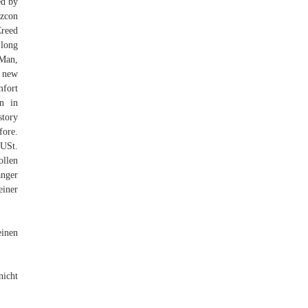
ed by
zzcon
Creed
 long
-Man,
 new
mfort
en in
story
fore.
t.
ollen
nger
einer
einen
nicht