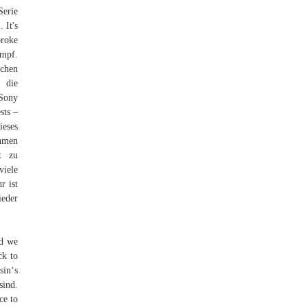
Serie
 It's
broke
ampf.
ichen
 die
 Sony
sts –
ieses
ehmen
t zu
viele
r ist
ieder
nd we
ck to
sin‘s
sind.
ce to