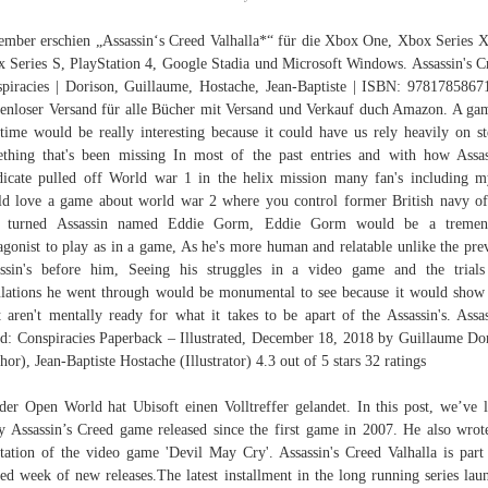
mber erschien „Assassin‘s Creed Valhalla*“ für die Xbox One, Xbox Series 
 Series S, PlayStation 4, Google Stadia und Microsoft Windows. Assassin's C
piracies | Dorison, Guillaume, Hostache, Jean-Baptiste | ISBN: 9781785867
enloser Versand für alle Bücher mit Versand und Verkauf duch Amazon. A ga
 time would be really interesting because it could have us rely heavily on st
thing that's been missing In most of the past entries and with how Assas
icate pulled off World war 1 in the helix mission many fan's including m
d love a game about world war 2 where you control former British navy of
 turned Assassin named Eddie Gorm, Eddie Gorm would be a tremen
agonist to play as in a game, As he's more human and relatable unlike the pre
ssin's before him, Seeing his struggles in a video game and the trial
ulations he went through would be monumental to see because it would sho
 aren't mentally ready for what it takes to be apart of the Assassin's. Assas
d: Conspiracies Paperback – Illustrated, December 18, 2018 by Guillaume Do
hor), Jean-Baptiste Hostache (Illustrator) 4.3 out of 5 stars 32 ratings
der Open World hat Ubisoft einen Volltreffer gelandet. In this post, we’ve l
y Assassin’s Creed game released since the first game in 2007. He also wrot
tation of the video game 'Devil May Cry'. Assassin's Creed Valhalla is part
ed week of new releases.The latest installment in the long running series lau