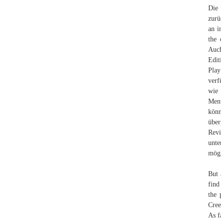
Die 
zurü
an i
the 
Auch
Edi
Play
verf
wie 
Menü
kön
über
Revi
unte
mögl
But 
find
the 
Cree
As f