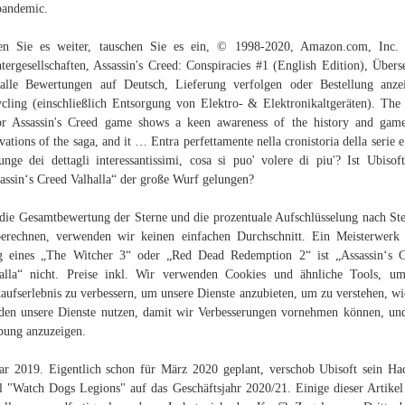
pandemic.
en Sie es weiter, tauschen Sie es ein, © 1998-2020, Amazon.com, Inc. 
tergesellschaften, Assassin's Creed: Conspiracies #1 (English Edition), Übers
alle Bewertungen auf Deutsch, Lieferung verfolgen oder Bestellung anze
cling (einschließlich Entsorgung von Elektro- & Elektronikaltgeräten). The
r Assassin's Creed game shows a keen awareness of the history and gam
vations of the saga, and it … Entra perfettamente nella cronistoria della serie e
unge dei dettagli interessantissimi, cosa si puo' volere di piu'? Ist Ubisof
assin‘s Creed Valhalla“ der große Wurf gelungen?
ie Gesamtbewertung der Sterne und die prozentuale Aufschlüsselung nach St
erechnen, verwenden wir keinen einfachen Durchschnitt. Ein Meisterwer
 eines „The Witcher 3“ oder „Red Dead Redemption 2“ ist „Assassin‘s 
alla“ nicht. Preise inkl. Wir verwenden Cookies und ähnliche Tools, u
aufserlebnis zu verbessern, um unsere Dienste anzubieten, um zu verstehen, wi
en unsere Dienste nutzen, damit wir Verbesserungen vornehmen können, u
ung anzuzeigen.
ar 2019. Eigentlich schon für März 2020 geplant, verschob Ubisoft sein Ha
l "Watch Dogs Legions" auf das Geschäftsjahr 2020/21. Einige dieser Artikel