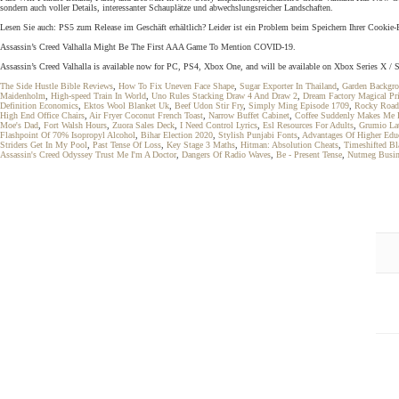
sondern auch voller Details, interessanter Schauplätze und abwechslungsreicher Landschaften.
Lesen Sie auch: PS5 zum Release im Geschäft erhältlich? Leider ist ein Problem beim Speichern Ihrer Cookie-E
Assassin’s Creed Valhalla Might Be The First AAA Game To Mention COVID-19.
Assassin’s Creed Valhalla is available now for PC, PS4, Xbox One, and will be available on Xbox Series X / 
The Side Hustle Bible Reviews
,
How To Fix Uneven Face Shape
,
Sugar Exporter In Thailand
,
Garden Backgr
Maidenholm
,
High-speed Train In World
,
Uno Rules Stacking Draw 4 And Draw 2
,
Dream Factory Magical Pr
Definition Economics
,
Ektos Wool Blanket Uk
,
Beef Udon Stir Fry
,
Simply Ming Episode 1709
,
Rocky Road
High End Office Chairs
,
Air Fryer Coconut French Toast
,
Narrow Buffet Cabinet
,
Coffee Suddenly Makes Me 
Moe's Dad
,
Fort Walsh Hours
,
Zuora Sales Deck
,
I Need Control Lyrics
,
Esl Resources For Adults
,
Grumio Lat
Flashpoint Of 70% Isopropyl Alcohol
,
Bihar Election 2020
,
Stylish Punjabi Fonts
,
Advantages Of Higher Edu
Striders Get In My Pool
,
Past Tense Of Loss
,
Key Stage 3 Maths
,
Hitman: Absolution Cheats
,
Timeshifted Bl
Assassin's Creed Odyssey Trust Me I'm A Doctor
,
Dangers Of Radio Waves
,
Be - Present Tense
,
Nutmeg Busin