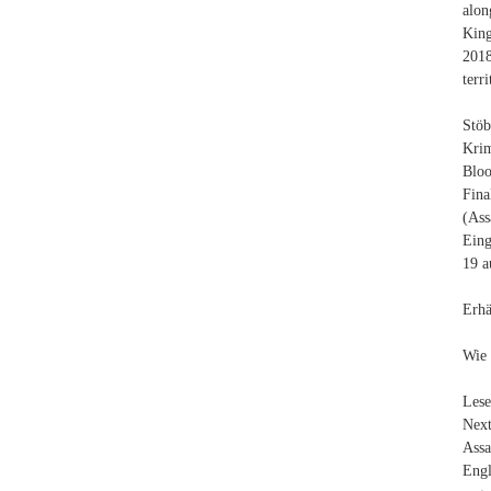
alon
King
2018
terri
Stöb
Krim
Bloo
Fina
(Ass
Eing
19 a
Erhä
Wie 
Lese
Next
Assa
Engl