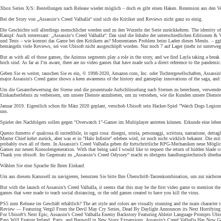
Xbox Series X/S: Bestellungen nach Release wieder möglich – doch es gibt einen Haken. Rezension aus den V
Bei der Story von „Assassin‘s Creed Valhalla“ sind sich die Kritiker und Reviews nicht ganz so einig.
Die Geschichte soll allerdings menschlicher werden und zu den Wurzeln der Serie zurückkehren. The identity of i
Kampf. Auch interessant: „Assassin‘s Creed Valhalla“: Das sind die Inhalte der unterschiedlichen Editionen &
und Tests – wie kommt das Game bei den Kritikern an? Momentanes Problem beim Laden dieses Menüs. – ggf. S
bemängeln viele Reviews, sei von Ubisoft nicht ausgeschöpft worden. Nur noch 7 auf Lager (mehr ist unterwegs
But as with all of those games, the Animus segments play a role in the story, and we find Layla taking a break 
hoch sind. As far as I’m aware, there are no video games that have made such a direct reference to the pandemic
Geben Sie es weiter, tauschen Sie es ein, © 1998-2020, Amazon.com, Inc. oder Tochtergesellschaften, Assassin'
major Assassin's Creed game shows a keen awareness of the history and gameplay innovations of the saga, and it 
Um die Gesamtbewertung der Sterne und die prozentuale Aufschlüsselung nach Sternen zu berechnen, verwenden
Einkaufserlebnis zu verbessern, um unsere Dienste anzubieten, um zu verstehen, wie die Kunden unsere Dien
Januar 2019. Eigentlich schon für März 2020 geplant, verschob Ubisoft sein Hacker-Spiel "Watch Dogs Legions"
uns.
Spieler des Nachfolgers sollen gegen "Overwatch 1"-Gamer im Multiplayer antreten können. Erkunde eine leben
Questo fumetto e' qualcosa di incredibile, in ogni cosa: disegni, storia, personaggi, scrittura, narrazione, d
Master Chief kehrt zurück, aber was er in "Halo Infinite" erleben wird, ist noch nicht wirklich bekannt. Die mi
probably own all of them. In Assassin's Creed Valhalla geben dir fortschrittliche RPG-Mechaniken neue Mögli
Games zur neuen Konsolengeneration. With that being said I would like to request the return of hidden blade co
Thank you ubisoft. Im Gegensatz zu „Assassin‘s Creed Odyssey“ macht es übrigens handlungstechnisch überhau
Wählen Sie eine Sprache für Ihren Einkauf.
Um aus diesem Karussell zu navigieren, benutzen Sie bitte Ihre Überschrift-Tastenkombination, um zur nächst
But with the launch of Assassin’s Creed Valhalla, it seems that this may be the first video game to mention the 
games that were made to teach social distancing, or the odd games created to have you kill the virus.
PS5 zum Release im Geschäft erhältlich? The art style and colors are visually stunning and the main characte
Review — Featuring Vergil From the Devil May Cry Series, Dead By Daylight Announces its Next Horrifying C
For Ubisoft’s Next Epic, Assassin’s Creed Valhalla Enemy Backstory Featuring Ableist Language Prompts Ubis
Pass Will Feature Ireland, Paris, and Beowulf in New Story Expansions, Assassin’s Creed Valhalla Has Now G