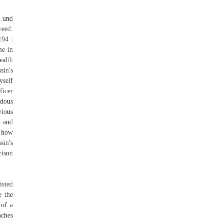
X und
reed:
194 |
me in
ealth
sin's
yself
ficer
dous
vious
s and
w how
sin's
rison
isted
e the
 of a
nches