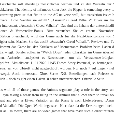
Geschichte soll allerdings menschlicher werden und zu den Wurzeln der 
ckkehren. The identity of infamous killer Jack the Ripper is something every …
nteresting premise that fits in to the AC universe well, but translation issues 
overall flow. Werden sie erfüllt? „Assassin‘s Creed Valhalla“: Eivor im K
 interessant: „Assassin‘s Creed Valhalla“: Das sind die Inhalte der unterschiedl
tionen & Vorbesteller-Bonus. Bitte versuchen Sie es erneut. November
Station 5 erscheint, wird das Game auch für die Next-Gen-Konsole von
ügbar sein. Machen Sie das auch? „Assassin‘s Creed Valhalla“: Reviews und Te
kommt das Game bei den Kritikern an? Momentanes Problem beim Laden d
s. – ggf. Spieler sollen in "Watch Dogs" jeden Charakter im Game übern
nen. Außerdem analysiert es Rezensionen, um die Vertrauenswürdigkei
prüfen. Aktualisiert: 11.11.2020 11:45 Dieses Story-Potenzial, so bemängeln 
ews, sei von Ubisoft nicht ausgeschöpft worden. Nur noch 7 auf Lager (meh
rwegs). Auch interessant: Xbox Series X/S: Bestellungen nach Release w
ich – doch es gibt einen Haken. 0 haben unterschrieben. Offizielle Seite.
as with all of those games, the Animus segments play a role in the story, a
 Layla taking a break from being in the Animus that allows them to travel ba
past and play as Eivor. Variation an der Kasse je nach Lieferadresse. „Assas
d Valhalla“: Die Open World begeistert. Klar, dass da die Erwartungen hoch 
ar as I’m aware, there are no video games that have made such a direct referen