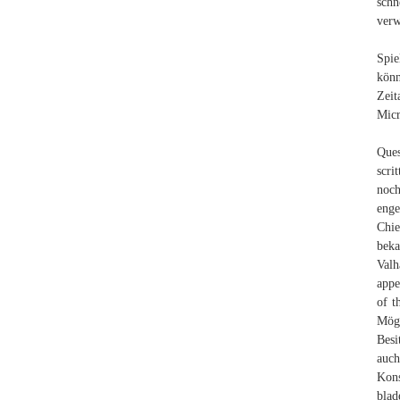
schn
verw
Spie
könn
Zeit
Micr
Ques
scri
noch
eng
Chie
beka
Valh
appe
of t
Mögl
Besi
auc
Kons
blad