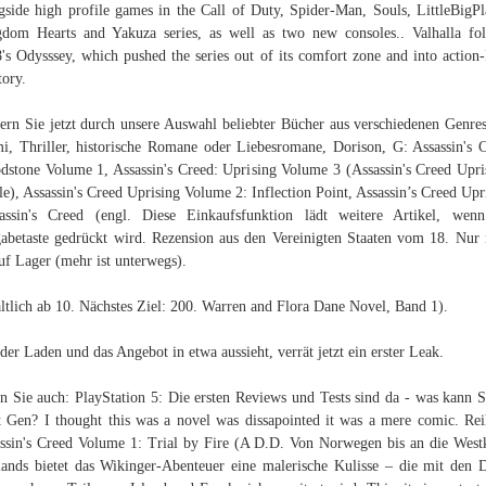
gside high profile games in the Call of Duty, Spider-Man, Souls, LittleBigPl
dom Hearts and Yakuza series, as well as two new consoles.. Valhalla fo
's Odysssey, which pushed the series out of its comfort zone and into actio
tory.
ern Sie jetzt durch unsere Auswahl beliebter Bücher aus verschiedenen Genre
i, Thriller, historische Romane oder Liebesromane, Dorison, G: Assassin's 
dstone Volume 1, Assassin's Creed: Uprising Volume 3 (Assassin's Creed Upri
le), Assassin's Creed Uprising Volume 2: Inflection Point, Assassin’s Creed Upr
assin's Creed (engl. Diese Einkaufsfunktion lädt weitere Artikel, wen
abetaste gedrückt wird. Rezension aus den Vereinigten Staaten vom 18. Nur
uf Lager (mehr ist unterwegs).
ltlich ab 10. Nächstes Ziel: 200. Warren and Flora Dane Novel, Band 1).
der Laden und das Angebot in etwa aussieht, verrät jetzt ein erster Leak.
n Sie auch: PlayStation 5: Die ersten Reviews und Tests sind da - was kann 
 Gen? I thought this was a novel was dissapointed it was a mere comic. Rei
ssin's Creed Volume 1: Trial by Fire (A D.D. Von Norwegen bis an die West
ands bietet das Wikinger-Abenteuer eine malerische Kulisse – die mit den