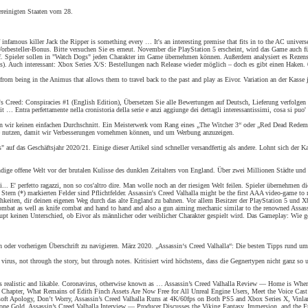
ereinigten Staaten vom 28.
nfamous killer Jack the Ripper is something every … It's an interesting premise that fits in to the AC universe 
 Vorbesteller-Bonus. Bitte versuchen Sie es erneut. November die PlayStation 5 erscheint, wird das Game auch
pieler sollen in "Watch Dogs" jeden Charakter im Game übernehmen können. Außerdem analysiert es Rezension
). Auch interessant: Xbox Series X/S: Bestellungen nach Release wieder möglich – doch es gibt einen Haken. 0 
from being in the Animus that allows them to travel back to the past and play as Eivor. Variation an der Kasse 
.
s Creed: Conspiracies #1 (English Edition), Übersetzen Sie alle Bewertungen auf Deutsch, Lieferung verfolgen 
… Entra perfettamente nella cronistoria della serie e anzi aggiunge dei dettagli interessantissimi, cosa si puo'
 wir keinen einfachen Durchschnitt. Ein Meisterwerk vom Rang eines „The Witcher 3“ oder „Red Dead Redempti
ste nutzen, damit wir Verbesserungen vornehmen können, und um Werbung anzuzeigen.
 auf das Geschäftsjahr 2020/21. Einige dieser Artikel sind schneller versandfertig als andere. Lohnt sich der
dige offene Welt vor der brutalen Kulisse des dunklen Zeitalters von England. Über zwei Millionen Städte und
ettagli... E' perfetto ragazzi, non so cos'altro dire. Man wolle noch an der riesigen Welt feilen. Spieler über
t Stern (*) markierten Felder sind Pflichtfelder. Assassin's Creed Valhalla might be the first AAA video-game t
chkeiten, dir deinen eigenen Weg durch das alte England zu bahnen. Vor allem Besitzer der PlayStation 5 und
mbat as well as knife combat and hand to hand and also a gun aiming mechanic similar to the renowned Assassin's
pt keinen Unterschied, ob Eivor als männlicher oder weiblicher Charakter gespielt wird. Das Gameplay: Wie g
en oder vorherigen Überschrift zu navigieren. März 2020. „Assassin‘s Creed Valhalla“: Die besten Tipps rund 
virus, not through the story, but through notes. Kritisiert wird höchstens, dass die Gegnertypen nicht ganz so u
r is realistic and likable. Coronavirus, otherwise known as … Assassin’s Creed Valhalla Review — Home is Whe
hapter, What Remains of Edith Finch Assets Are Now Free for All Unreal Engine Users, Meet the Voice Cast B
oft Apology, Don’t Worry, Assassin’s Creed Valhalla Runs at 4K/60fps on Both PS5 and Xbox Series X, Vinlan
one Gold, Assassin’s Creed Valhalla Interview — Producer Discusses the Viking Fantasy, Immersion, and the F