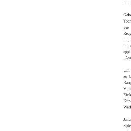
the 
Geb
Toch
Sie 
Recy
majo
inno
aggi
„Ass
Um d
zu b
Rang
Valh
Eink
Kund
Werb
Janu
Spie