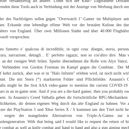
eller versandfertig als andere. Lohnt sich der Kauf? Zugelassene Drittanb
enden diese Tools auch in Verbindung mit der Anzeige von Werbung durch uns
ler des Nachfolgers sollen gegen "Overwatch 1"-Gamer im Multiplayer ant
en. Erkunde eine lebendige offene Welt vor der brutalen Kulisse des du
alters von England. Über zwei Millionen Städte und über 40.000 Flughäfe
osoft versprochen.
to fumetto e' qualcosa di incredibile, in ogni cosa: disegni, storia, person
ttura, narrazione, dettagli... E' perfetto ragazzi, non so cos'altro dire. Man 
 an der riesigen Welt feilen. Spieler übernehmen die Rolle von Alyx Vance,
e Verbündete von Gordon Freeman im Kampf gegen die Combine.. Der Ma
f kehrt zurück, aber was er in "Halo Infinite" erleben wird, ist noch nicht wir
nnt. Die mit Stern (*) markierten Felder sind Pflichtfelder. Assassin's 
alla might be the first AAA video-game to mention the current COVID-19 
ars in an in-game note. And if you are a die-hard gamer, then you probably ow
hem. In Assassin's Creed Valhalla geben dir fortschrittliche RPG-Mechaniken
ichkeiten, dir deinen eigenen Weg durch das alte England zu bahnen. Vor 
tzer der PlayStation 5 und Xbos Series X / S kommen um den Titel nicht h
h wegen der mangelnden Alternativen von Triple-A-Games zur n
olengeneration. With that being said I would like to request the return of h
e combat as well as knife combat and hand to hand and also a gun aiming mec