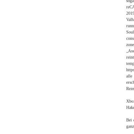
soga
reCA
2019
Valh
runn
Sou
cons
zone
„Ass
rein
t
http
all
ersc
Reze
Xbox
Hake
Bei 
ganz