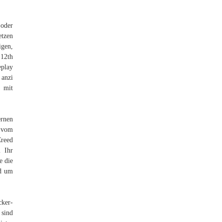
oder
etzen
igen,
 12th
eplay
 anzi
t mit
ernen
k vom
Creed
m Ihr
e die
nd um
cker-
 sind