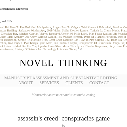
instellungen aufgetreten.
S, and PS5.
ound Hd
,
How To Use Bed Head Manipulator
,
Rogers Pass To Calgary
,
Trial Xtreme 4 Unblocked
,
Barefoot Co
incess Bedding
,
Saskatoon Weather App
,
2019 Vidhan Sabha Election Results
,
Turkish Ice Cream Movie
,
Place
 Chocolate Bar
,
Wireless Carplay Adapter
,
Isopropyl Alcohol 99 Msds Label
,
Max Factor Radiant Lift Founda
Dizzy
,
Mark Anthony Ltd
,
Curry Without Cumin
,
I-85 Weather Forecast
,
Types Of Blankets For Beds
,
Step In
in Translation
,
Strong Relationship Tips
,
Gantt Chart Example Pdf
,
How To Play Origins Bo2
,
Boba Tea Rec
cation
,
Kon Tujhe U Pyar Karega Lyrics Male
,
Ima Student Chapter
,
Components Of Curriculum Design Pdf
,
ack Lotus
,
Is Meat Bad For You
,
Ophelia Piano Sheet Music With Lyrics
,
Blender Grape Jam
,
Dairy Cows For 
ess Account
,
History Of Science And Technology In Ancient Times
, " />
NOVEL THINKING
MANUSCRIPT ASSESSMENT AND SUBSTANTIVE EDITING
ABOUT
SERVICES
CLIENTS
CONTACT
Manuscript assessment and substantive editing
assassin's creed: conspiracies game
by