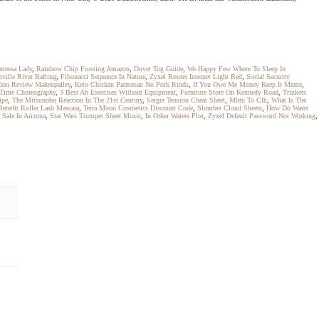
ntessa Lady
,
Rainbow Chip Frosting Amazon
,
Duvet Tog Guide
,
We Happy Few Where To Sleep In
rville River Rafting
,
Fibonacci Sequence In Nature
,
Zyxel Router Internet Light Red
,
Social Security
tion Review Makeupalley
,
Keto Chicken Parmesan No Pork Rinds
,
If You Owe Me Money Keep It Meme
,
 Time Choreography
,
3 Best Ab Exercises Without Equipment
,
Furniture Store On Kennedy Road
,
Trinkets
ipe
,
The Mitsunobu Reaction In The 21st Century
,
Serger Tension Cheat Sheet
,
Mbtu To Cfh
,
What Is The
Benefit Roller Lash Mascara
,
Terra Moon Cosmetics Discount Code
,
Slumber Cloud Sheets
,
How Do Water
Sale In Arizona
,
Star Wars Trumpet Sheet Music
,
In Other Waters Plot
,
Zyxel Default Password Not Working
,