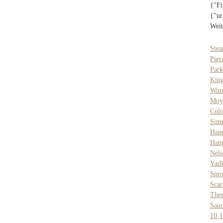
{"Fi
{"ur
Weit
Stea
Piec
Park
Kin
Win
Moy
Col
Sim
Happ
Han
Nel
Yadk
Spr
Sca
The
Sau
10 I