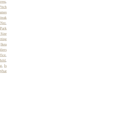
ress
,
Pitch
ames
Steak
 Nxt
,
,
Park
 Size
eting
,
Ikea
liers
fice
,
hild
,
st
,
Is
What