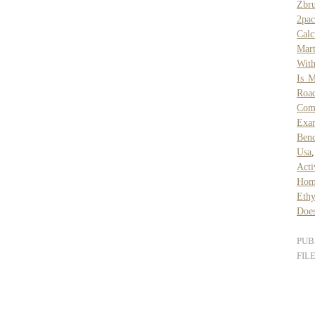
Zbr
2pa
Calc
Mart
With
Is 
Roa
Com
Exa
Ben
Usa
Acti
Hom
Ethy
Does
PUB
FIL