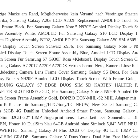
by
ige Macke am Rand, Möglicherweise kein Versand nach Vereinigte Staate
rika, Samsung Galaxy A20e LCD A202F Replacement AMOLED Touch Sc
 Frame Black, For Samsung Galaxy Note 5 N920F Amoled Display Touch S
me Assembly White, AMOLED Für Samsung Galaxy S10 LCD Display T
een Digitizer Assembly BT02, AMOLED Für Samsung Galaxy A50 SM-A505 
 Display Touch Screen Schwarz Z9F6, For Samsung Galaxy Note 5 N
led Display Touch Screen Frame Assembly Blue, Amoled LCD Display Anz
ch Screen Für Samsung S7 G930F Rosa +Klebstoff, Display Touch Screen 
sung Galaxy A7 2017 A720F A720DS Vetro schermo Nero, Kamera Linse Ra
bdeckung Camera Lens Frame Cover Samsung Galaxy S6 Duos, For Sam
axy Note 5 N920F Amoled LCD Display Touch Screen With Frame Gold,
MSUNG GALAXY S7 EDGE DUOS SIM SD KARTEN HALTER F
PTER SLOT ROSEGOLD, For Samsung Galaxy Note 5 N920F Amoled Dis
ch Screen Frame Assembly Gold, DONZO DON-MHL-S2 MHL Adapter mit
ro-B Buchse für Samsung/HTC/Sony/LG NEUW, New Sealed Samsung Ga
s 32GB 4G DualSim Unlocked Android Smart Phone, Samsung Galaxy 
lSim 32GB-6.2"-13MP-Fingerprint sens. Lesbarkeit bei Sonnenlicht. B
EN, Honor 10 DualSim blau 64GB Android ohne Simlock 5,84" WIE NEU 
WERTIG, Samsung Galaxy J4 Plus 32GB 6" Display 4G LTE 13MP Ca
LSIM GRADE, Samsung Galaxy Y Duos Young Dual Sim Free Unlocke