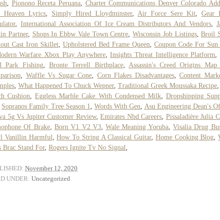
ush
,
Pionono Receta Peruana
,
Charter Communications Denver Colorado Add
c Heaven Lyrics
,
Simply Hired Lloydminster
,
Air Force Sere Kit
,
Gear 
ulator
,
International Association Of Ice Cream Distributors And Vendors
,
J
in Partner
,
Shops In Ebbw Vale Town Centre
,
Wisconsin Job Listings
,
Broil 
out Cast Iron Skillet
,
Upholstered Bed Frame Queen
,
Coupon Code For Sun
Modern Warfare Xbox Play Anywhere
,
Insights Threat Intelligence Platform
d Park Fishing
,
Bronte Terrell Birthplace
,
Assassin's Creed Origins Map
parison
,
Waffle Vs Sugar Cone
,
Corn Flakes Disadvantages
,
Content Mark
mples
,
What Happened To Chuck Wepner
,
Traditional Greek Moussaka Recipe
ch Cushion
,
Eggless Marble Cake With Condensed Milk
,
Dropshipping Supp
,
Sopranos Family Tree Season 1
,
Words With Gen
,
Asu Engineering Dean's Of
va 5g Vs Jupiter Customer Review
,
Emirates Nbd Careers
,
Pissaladière Julia C
ophone Of Brake
,
Born V1 V2 V3
,
Wale Meaning Yoruba
,
Visalia Drug Bu
l Vanillin Harmful
,
How To String A Classical Guitar
,
Home Cooking Blog
,
 Brac Stand For
,
Rogers Ignite Tv No Signal
,
LISHED:
November 12, 2020
ED UNDER:
Uncategorized