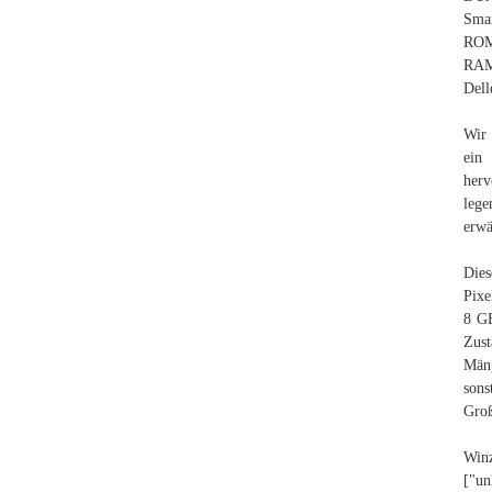
Sma
ROM
RAM
Dell
Wir 
ein
her
lege
erwä
Dies
Pixe
8 G
Zust
Mäng
sons
Groß
W
["un