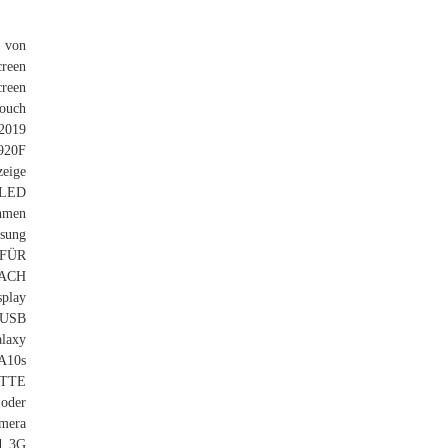
n von
reen
creen
ouch
2019
920F
eige
OLED
hmen
sung
 FÜR
ACH
play
 USB
laxy
A10s
ITTE
oder
mera
d 3G