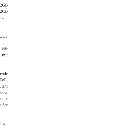
32GB
 2GB
zer,
 DUOS
icht
 Wir
r mit
gende
Zoll,
utem
 oder
 oder
außer
":