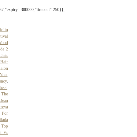
":37,"expiry":300000,"timeout":250}},
iolin
tival
Wood
de 2
Chris
 Hair
halon
 You
,
ency
,
heet
,
 The
Bean
reya
 For
ilada
,
Top
t Vs