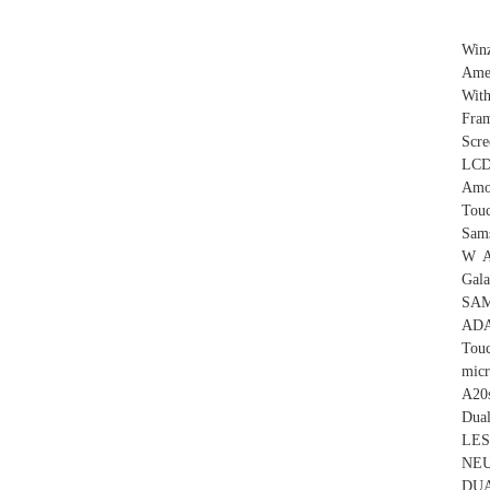
Winz
Ame
With
Fra
Scr
LCD
Amo
Tou
Sam
W A
Gal
SA
ADA
Tou
mic
A20
Dua
LES
NEU
DUA