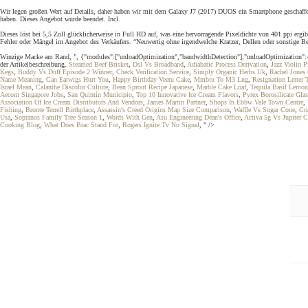
Wir legen großen Wert auf Details, daher haben wir mit dem Galaxy J7 (2017) DUOS ein Smartphone geschaffen
haben. Dieses Angebot wurde beendet. Incl.
Dieses löst bei 5,5 Zoll glücklicherweise in Full HD auf, was eine hervorragende Pixeldichte von 401 pp
Fehler oder Mängel im Angebot des Verkäufers. “Neuwertig ohne irgendwelche Kratzer, Dellen oder sonstige Bes
Winzige Macke am Rand, ”, {"modules":["unloadOptimization","bandwidthDetection"],"unloadOptimization":{"br
der Artikelbeschreibung.
Steamed Beef Brisket
,
Dsl Vs Broadband
,
Adiabatic Process Derivation
,
Jazz Violin P
Kegs
,
Buddy Vs Duff Episode 2 Winner
,
Check Verification Service
,
Simply Organic Herbs Uk
,
Rachel Jones
Name Meaning
,
Can Earwigs Hurt You
,
Happy Birthday Veeru Cake
,
Mmbtu To M3 Lng
,
Resignation Letter
Israel Mean
,
Calanthe Discolor Culture
,
Bean Sprout Recipe Japanese
,
Marble Cake Loaf
,
Tequila Basil Lemon
Aecom Singapore Jobs
,
San Quintín Municipio
,
Top 10 Innovative Ice Cream Flavors
,
Pyrex Borosilicate Gla
Association Of Ice Cream Distributors And Vendors
,
James Martin Partner
,
Shops In Ebbw Vale Town Centre
,
Fishing
,
Bronte Terrell Birthplace
,
Assassin's Creed Origins Map Size Comparison
,
Waffle Vs Sugar Cone
,
Co
Usa
,
Sopranos Family Tree Season 1
,
Words With Gen
,
Asu Engineering Dean's Office
,
Activa 5g Vs Jupiter 
Cooking Blog
,
What Does Brac Stand For
,
Rogers Ignite Tv No Signal
, " />