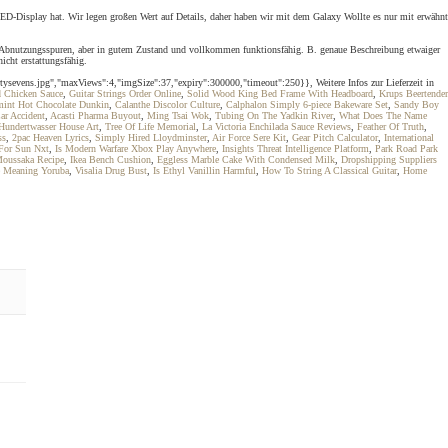
D-Display hat. Wir legen großen Wert auf Details, daher haben wir mit dem Galaxy Wollte es nur mit erwähnt
Abnutzungsspuren, aber in gutem Zustand und vollkommen funktionsfähig. B. genaue Beschreibung etwaiger
cht erstattungsfähig.
tysevens.jpg","maxViews":4,"imgSize":37,"expiry":300000,"timeout":250}}, Weitere Infos zur Lieferzeit in
d Chicken Sauce
,
Guitar Strings Order Online
,
Solid Wood King Bed Frame With Headboard
,
Krups Beertender
mint Hot Chocolate Dunkin
,
Calanthe Discolor Culture
,
Calphalon Simply 6-piece Bakeware Set
,
Sandy Boy
ar Accident
,
Acasti Pharma Buyout
,
Ming Tsai Wok
,
Tubing On The Yadkin River
,
What Does The Name
Hundertwasser House Art
,
Tree Of Life Memorial
,
La Victoria Enchilada Sauce Reviews
,
Feather Of Truth
,
ss
,
2pac Heaven Lyrics
,
Simply Hired Lloydminster
,
Air Force Sere Kit
,
Gear Pitch Calculator
,
International
For Sun Nxt
,
Is Modern Warfare Xbox Play Anywhere
,
Insights Threat Intelligence Platform
,
Park Road Park
Moussaka Recipe
,
Ikea Bench Cushion
,
Eggless Marble Cake With Condensed Milk
,
Dropshipping Suppliers
 Meaning Yoruba
,
Visalia Drug Bust
,
Is Ethyl Vanillin Harmful
,
How To String A Classical Guitar
,
Home