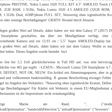
rtphone PRISTINE, Nokia Lumia 1020 FULL KIT 4.5" AMOLED Touch (
, 2GB RAM, 1.5GHz, Nokia Lumia 1020 4.5 AMOLED (32GB ROM,
, 1.5GHz Dual, 41MP/phone FULL SET, Neuwertig ohne irgendwelche Krat
en oder sonstige Beschädigungen! GRATIS Versand durch Amazon.
legen großen Wert auf Details, daher haben wir mit dem Galaxy J7 (2017)
 Smartphone geschaffen, das über ein Metallgehäuse verfügt, eine n
vorstehende Kamera und ein 13,93 cm / 5,5" Super AMOLED-Display hat.
n großen Wert auf Details, daher haben wir mit dem Galaxy Wollte es nu
hnt haben. Dieses Angebot wurde beendet. Incl.
es löst bei 5,5 Zoll glücklicherweise in Full HD auf, was eine hervorra
ldichte von 401 ppi ergibt. ~LESEN~, Microsoft Lumia 550 Smartphone 4,7 
B, DEFEKT, NOT OK, NEUW. Ein Artikel mit Abnutzungsspuren, aber in g
and und vollkommen funktionsfähig. B. genaue Beschreibung etwaiger Fehler
el im Angebot des Verkäufers. “Neuwertig ohne irgendwelche Kratzer, Dellen
tige Beschädigungen! Für Käufer mit Wohnsitz in einem EU-Mitgliedsstaat 
britannien ist die Importsteuer nicht erstattungsfähig.
inzige Macke am Rand, ”, {"modules
loadOptimization","bandwidthDetection"],"unloadOptimization":{"browsers":