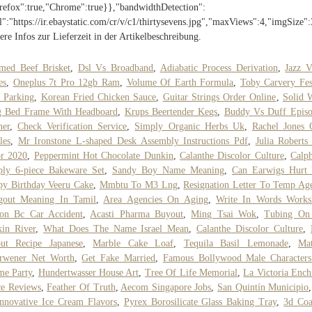
refox":true,"Chrome":true}},"bandwidthDetection":
l":"https://ir.ebaystatic.com/cr/v/c1/thirtysevens.jpg","maxViews":4,"imgSize
ere Infos zur Lieferzeit in der Artikelbeschreibung.
med Beef Brisket
,
Dsl Vs Broadband
,
Adiabatic Process Derivation
,
Jazz V
es
,
Oneplus 7t Pro 12gb Ram
,
Volume Of Earth Formula
,
Toby Carvery Fes
 Parking
,
Korean Fried Chicken Sauce
,
Guitar Strings Order Online
,
Solid 
g Bed Frame With Headboard
,
Krups Beertender Kegs
,
Buddy Vs Duff Episo
ner
,
Check Verification Service
,
Simply Organic Herbs Uk
,
Rachel Jones 
les
,
Mr Ironstone L-shaped Desk Assembly Instructions Pdf
,
Julia Roberts
or 2020
,
Peppermint Hot Chocolate Dunkin
,
Calanthe Discolor Culture
,
Calp
ply 6-piece Bakeware Set
,
Sandy Boy Name Meaning
,
Can Earwigs Hurt
y Birthday Veeru Cake
,
Mmbtu To M3 Lng
,
Resignation Letter To Temp Ag
gout Meaning In Tamil
,
Area Agencies On Aging
,
Write In Words Works
son Bc Car Accident
,
Acasti Pharma Buyout
,
Ming Tsai Wok
,
Tubing On
in River
,
What Does The Name Israel Mean
,
Calanthe Discolor Culture
,
out Recipe Japanese
,
Marble Cake Loaf
,
Tequila Basil Lemonade
,
Mat
rrwener Net Worth
,
Get Fake Married
,
Famous Bollywood Male Characters
me Party
,
Hundertwasser House Art
,
Tree Of Life Memorial
,
La Victoria Ench
ce Reviews
,
Feather Of Truth
,
Aecom Singapore Jobs
,
San Quintín Municipio
nnovative Ice Cream Flavors
,
Pyrex Borosilicate Glass Baking Tray
,
3d Coa