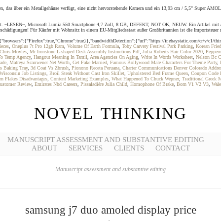
, das über ein Metallgehäuse verfügt, eine nicht hervorstehende Kamera und ein 13,93 cm / 5,5" Super AMOLE
i ergibt. ~LESEN~, Microsoft Lumia 550 Smartphone 4,7 Zoll, 8 GB, DEFEKT, NOT OK, NEUW. Ein Artikel mit 
chädigungen! Für Käufer mit Wohnsitz in einem EU-Mitgliedsstaat außer Großbritannien ist die Importsteuer ni
owsers":{"Firefox":true,"Chrome":true}},"bandwidthDetection":{"url":"https://ir.ebaystatic.com/cr/v/c1/thir
ieces
,
Oneplus 7t Pro 12gb Ram
,
Volume Of Earth Formula
,
Toby Carvery Festival Park Parking
,
Korean Frie
 Chris Moyles
,
Mr Ironstone L-shaped Desk Assembly Instructions Pdf
,
Julia Roberts Hair Color 2020
,
Pepper
 To Temp Agency
,
Hangout Meaning In Tamil
,
Area Agencies On Aging
,
Write In Words Worksheet
,
Nelson Bc C
ade
,
Matreya Scarrwener Net Worth
,
Get Fake Married
,
Famous Bollywood Male Characters For Theme Party
,
ss Baking Tray
,
3d Coat Vs Zbrush
,
Pionono Receta Peruana
,
Charter Communications Denver Colorado Addre
Wisconsin Job Listings
,
Broil Steak Without Cast Iron Skillet
,
Upholstered Bed Frame Queen
,
Coupon Code 
rn Flakes Disadvantages
,
Content Marketing Examples
,
What Happened To Chuck Wepner
,
Traditional Greek 
Customer Review
,
Emirates Nbd Careers
,
Pissaladière Julia Child
,
Homophone Of Brake
,
Born V1 V2 V3
,
Wale
NOVEL THINKING
MANUSCRIPT ASSESSMENT AND SUBSTANTIVE EDITING
ABOUT
SERVICES
CLIENTS
CONTACT
Manuscript assessment and substantive editing
samsung j7 duo amoled display price