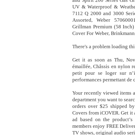
and Spirit 200 Series Gas G
UV & Waterproof & Weathe
7112 Q 2000 and 3000 Series
Assorted, Weber 57060001
Grillman Premium (58 Inch)
Cover For Weber, Brinkmann, 
There's a problem loading th
Get it as soon as Thu, Nov 
émaillée, Châssis en nylon r
petit pour se loger sur n’
performances permettant de c
Your recently viewed items 
department you want to searc
orders over $25 shipped b
Covers from iCOVER. Get it a
ad based on the product’s 
members enjoy FREE Delivery
TV shows, original audio ser