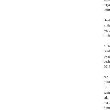
terj
kuli
Bent
Phth
kepu
timb
a. T
ramb
berg
berh
2013
can
tum
Enti
semp
ada 
matt
3 mm