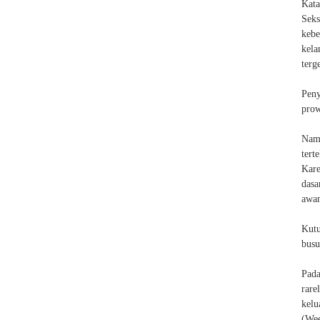
Kata
Seks
kebe
kela
terg
Peny
prow
Namu
tert
Kare
dasa
awa
Kutu
busu
Pada
rare
kelu
(Wee