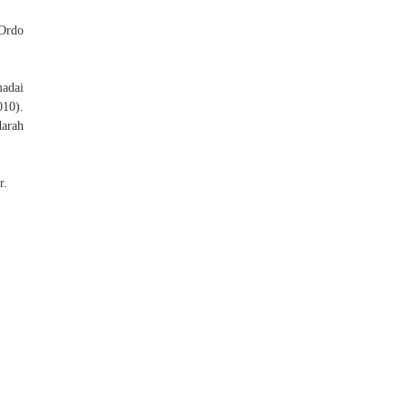
 Ordo
madai
10).
darah
r.