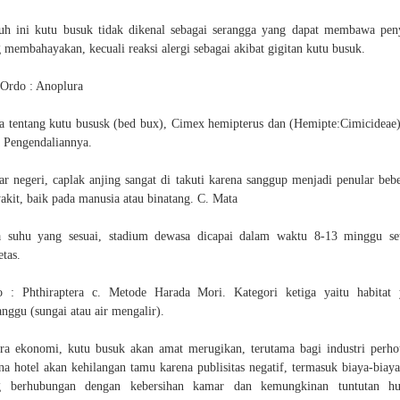
uh ini kutu busuk tidak dikenal sebagai serangga yang dapat membawa pen
 membahayakan, kecuali reaksi alergi sebagai akibat gigitan kutu busuk.
Ordo : Anoplura
a tentang kutu bususk (bed bux), Cimex hemipterus dan (Hemipte:Cimicideae
 Pengendaliannya.
ar negeri, caplak anjing sangat di takuti karena sanggup menjadi penular beb
akit, baik pada manusia atau binatang. C. Mata
 suhu yang sesuai, stadium dewasa dicapai dalam waktu 8-13 minggu se
tas.
 : Phthiraptera c. Metode Harada Mori. Kategori ketiga yaitu habitat
anggu (sungai atau air mengalir).
ra ekonomi, kutu busuk akan amat merugikan, terutama bagi industri perho
na hotel akan kehilangan tamu karena publisitas negatif, termasuk biaya-biaya
g berhubungan dengan kebersihan kamar dan kemungkinan tuntutan h