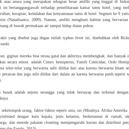
k atau anura yang merupakan sebagian besar amfibi yang tinggal di Indon
i ini bertanggungjawab terhadap pemeliharaan kamar tamu hotel, yang mel
rsihan, kerapian, keindahan dan kenyamanan tamu di hotel. Segmen ke 9 yaitu
min (Natadisastra, 2009). Namun, amfibi menghuni habitat yang bervariasi
enang di bawah permukaan air sampai hidup diatas pohon.
akit yang disebut juga degan istilah typhus fever ini, disebabkan oleh Ricke
azeki.
n, gigitan mereka bisa terasa gatal dan akhirnya membengkak, dan banyak 
ekan secara emosi. adalah Cimex hemipterus, Famili Cimicidae, Ordo Hemip
na telur-telur yang berwarna sulit dilihat dari atas karena berwarna hitam se
r perairan dan juga sulit dilihat dari dalam air karena berwarna putih seperti 
n.
 busuk adalah sejenis serangga yang tidak bersayap dan terkenal denga
knya.
 sekelompok orang, faktor-faktor seperti usia, ras (Misalnya: Afrika-Amerika
lyinfested dengan kutu kepala, jenis kelamin, berkerumun di rumah, u
arga, dan metode pakaian closeting mempengaruhi kursus dan distribusi pen
ms dan Fasulo, 2013).