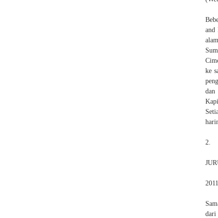
Bebe
and 
alam
Suma
Cime
ke s
peng
dan 
Kapi
Seti
hari
2.
JUR
2011
Sama
dari