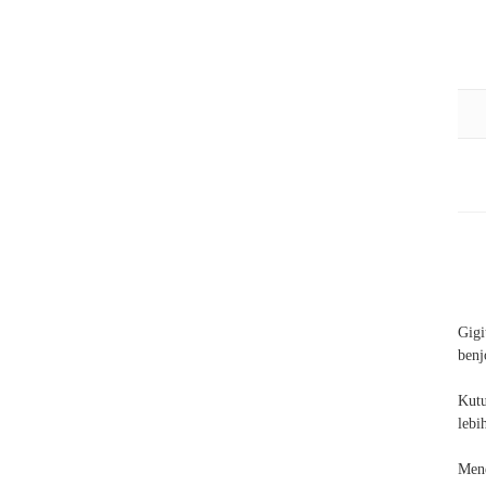
Gigi
benj
Kutu
lebi
Men