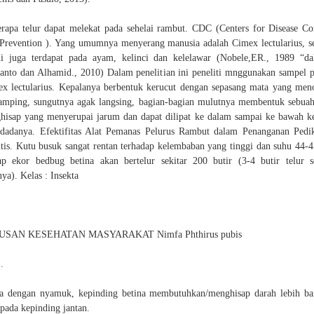
rapa telur dapat melekat pada sehelai rambut. CDC (Centers for Disease Co
Prevention ). Yang umumnya menyerang manusia adalah Cimex lectularius, s
i juga terdapat pada ayam, kelinci dan kelelawar (Nobele,ER., 1989 “d
nto dan Alhamid., 2010) Dalam penelitian ini peneliti mnggunakan sampel p
x lectularius. Kepalanya berbentuk kerucut dengan sepasang mata yang men
amping, sungutnya agak langsing, bagian-bagian mulutnya membentuk sebuah
hisap yang menyerupai jarum dan dapat dilipat ke dalam sampai ke bawah k
dadanya. Efektifitas Alat Pemanas Pelurus Rambut dalam Penanganan Pedi
tis. Kutu busuk sangat rentan terhadap kelembaban yang tinggi dan suhu 44-
ap ekor bedbug betina akan bertelur sekitar 200 butir (3-4 butir telur s
nya). Kelas : Insekta
USAN KESEHATAN MASYARAKAT Nimfa Phthirus pubis
.
 dengan nyamuk, kepinding betina membutuhkan/menghisap darah lebih b
 pada kepinding jantan.