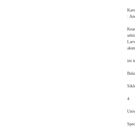
Kare
: An
Kead
seh
Larv
akan
ini 
Bala
Sikl
4.
Univ
Spec