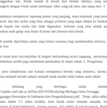
onggarkan nits. Katak mudah di kenali dari bentuk tubunya yang ta
ongkok dengan 4 kaki untuk melompat, leher yang tak jelas, dan tanpa ekor. 3.
epalanya mempunyai sepasang antena yang panjang, mata majemuk yang men
ateral, dan alat mulut yang khas sebagai probosis yang dapat dilipat ke belaka
h kepala dan toraks bila tidak digunakan. Infestasi yang jelas adalah ap
mukan noda gelap atau hitam di kasur dari kotoran kutu busuk.
h mutlak diperlukan untuk yang betina terutama bagi pembentukan telurnya. 
ly free.
pi katak jenis microhylidae di niugini berkembang secara langsung , pernyataa
uktikan amfibi juga melakukan pembuahan di dalam tubuh. b. Pengobatan
 jenis kalophrynus dan kolaula mempunyai berudu yang istimewa, karena
tas menjadi berudu sampai menjadi katak mudah tidak makan sama sekali.
ki belakang yang berfungsi untuk melompa
://upikke.staff.ipb.ac.id/files/2011/03/Bioekologi-Berbagai-Jenis-Serangga
ganggu-Peternakan-di-Indonesia-dan-Pengendaliannya.pdf. Tetapi akhir-akhir
utama dalam 3-5 tahun terakhir, kutu busuk mulai menjadi masalah, ba
mukan di hotel berbintang, losmen asrama, dan sedikit di rumah tinggal. Pene