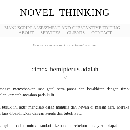
NOVEL THINKING
MANUSCRIPT ASSESSMENT AND SUBSTANTIVE EDITING
ABOUT
SERVICES
CLIENTS
CONTACT
Manuscript assessment and substantive editing
cimex hemipterus adalah
by
tannya menyebabkan rasa gatal serta panas dan berakhiran dengan timb
olan kemerah-merahan pada kulit.
 busuk ini aktif mengisap darah manusia dan hewan di malam hari. Mereka
h luas dibandingkan dengan kepala dan tubuh kutu.
erapkan cuka untuk rambut kemaluan sebelum menyisir dapat memb