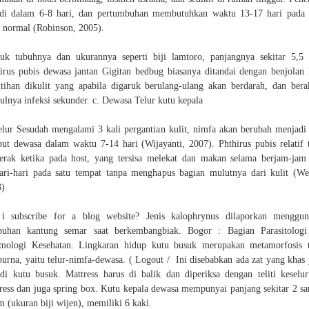
adi dalam 6-8 hari, dan pertumbuhan membutuhkan waktu 13-17 hari pada
t normal (Robinson, 2005).
uk tubuhnya dan ukurannya seperti biji lamtoro, panjangnya sekitar 5,
irus pubis dewasa jantan Gigitan bedbug biasanya ditandai dengan benjolan 
tihan dikulit yang apabila digaruk berulang-ulang akan berdarah, dan bera
ulnya infeksi sekunder. c. Dewasa Telur kutu kepala
elur Sesudah mengalami 3 kali pergantian kulit, nimfa akan berubah menjadi
ut dewasa dalam waktu 7-14 hari (Wijayanti, 2007). Phthirus pubis relatif 
erak ketika pada host, yang tersisa melekat dan makan selama berjam-jam
ari-hari pada satu tempat tanpa menghapus bagian mulutnya dari kulit (W
).
 i subscribe for a blog website? Jenis kalophrynus dilaporkan menggun
buhan kantung semar saat berkembangbiak. Bogor : Bagian Parasitologi
mologi Kesehatan. Lingkaran hidup kutu busuk merupakan metamorfosis 
urna, yaitu telur-nimfa-dewasa. ( Logout / Ini disebabkan ada zat yang khas
di kutu busuk. Mattress harus di balik dan diperiksa dengan teliti keselu
ress dan juga spring box. Kutu kepala dewasa mempunyai panjang sekitar 2 s
 (ukuran biji wijen), memiliki 6 kaki.