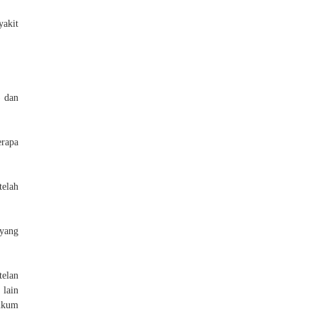
yakit
) dan
erapa
telah
 yang
telan
 lain
ukum