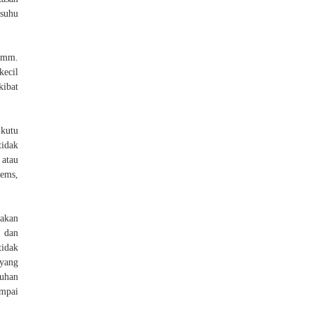
 suhu
5 mm.
kecil
kibat
 kutu
tidak
 atau
eems,
akan
 dan
tidak
 yang
ruhan
ampai