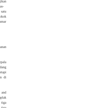
ikan
as-
 satu
okok
kamar
kanan
pala
adang
etapi
n di
s and
aplak
 tiga
 tiga