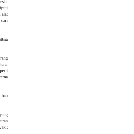
esia.
iputi
 alat
 dari
ttsia
orang
tera.
perti
warna
n bau
 yang
kuran
yakit