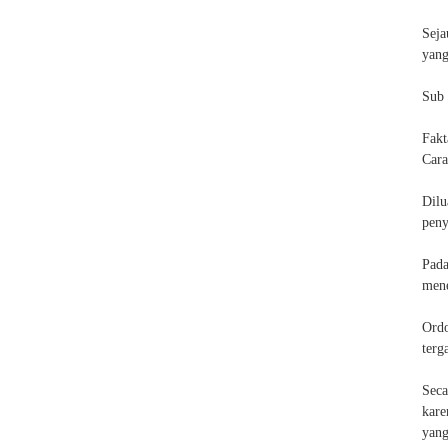
Seja
yang
Sub 
Fakt
Cara
Dilu
peny
Pada
mene
Ordo
terg
Seca
kare
yan