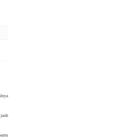
ulnya
 jauh
antu