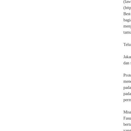
(la
(htt
Best
bag
menj
tamu
Telu
Jaka
dan 
Pro
mene
pada
pad
perm
Misa
Fasu
bert
yang