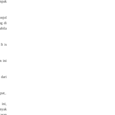
mpak
onjol
ng di
abila
It is
n ini
 dari
t,.
 ini,
nyak
tasan