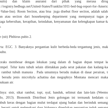
wsuits) dan klaim asuransi dari pihak yang merasa dirug
p://registry.bedbugs.net/United-States/Franklin/1011-bed-bug-report-for-Americ
-Value-Inn). Room Section, atau bisa juga disebut floor section, adalah salah
ian atau section dari housekeeping department yang mempunyai tugas p
aga kebersihan, kerapihan, keindahan, kenyamanan dan kelengkapan kamar-
.
r (nit) Phthirus pubis 2.
rta: EGC. 3. Banyaknya pergantian kulit berbeda-beda tergantung jenis, ma
suhu.
toraks membesar dengan lekukan yang dalam di bagian depan tempat ke
mpel. Telur kutu tubuh selain diletakkan pada serat pakaian dan kadang-k
 rambut tubuh manusia . Pada umumnya berudu makan di dasar perairan, t
a berudu jenis microhyla achatina dan megophrys Montana mencari maka
ukaan air.
lnya: sisir, sikat rambut, topi, syal, handuk, selimut dan lain-lain (Weem
lo, 2013). Bionomik Distribusi Jenis golongan ini termasuk kedalam c
ubuh keras dengan bagian mulut terdapat ujung badan dan berinduk semang
 berarti untuk melengkapi daur hidupnya diperlukan pergantian induk semang