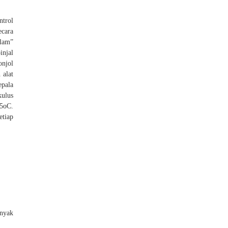
ntrol
ecara
alam”
injal
onjol
 alat
epala
kulus
45oC.
etiap
anyak