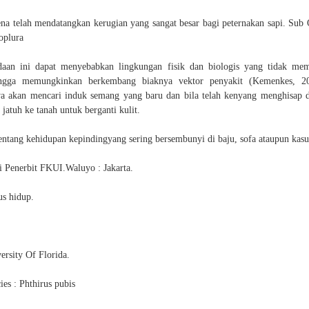
na telah mendatangkan kerugian yang sangat besar bagi peternakan sapi. Sub
oplura
aan ini dapat menyebabkan lingkungan fisik dan biologis yang tidak me
ingga memungkinkan berkembang biaknya vektor penyakit (Kemenkes, 20
a akan mencari induk semang yang baru dan bila telah kenyang menghisap 
 jatuh ke tanah untuk berganti kulit.
tentang kehidupan kepindingyang sering bersembunyi di baju, sofa ataupun kasu
i Penerbit FKUI.Waluyo : Jakarta.
us hidup.
ersity Of Florida.
ies : Phthirus pubis